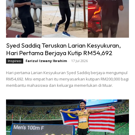
Syed Saddiq Teruskan Larian Kesyukuran,
Hari Pertama Berjaya Kutip RM54,692
Farizul Izwany Ibrahim
-
17 Jul 2026
Inspirasi
Hari pertama Larian Kesyukuran Syed Saddiq berjaya mengumpul
RM54,692. Misi empat hari itu menyasarkan kutipan RM200,000 bagi
membantu mahasiswa dan keluarga memerlukan di Muar.