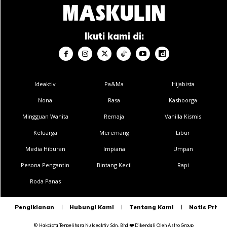
Ikuti kami di:
Ideaktiv
Pa&Ma
Hijabista
Nona
Rasa
Kashoorga
Mingguan Wanita
Remaja
Vanilla Kismis
Keluarga
Meremang
Libur
Media Hiburan
Impiana
Umpan
Pesona Pengantin
Bintang Kecil
Rapi
Roda Panas
Pengiklanan
Hubungi Kami
Tentang Kami
Notis Privas
© Hakcipta Terpelihara
Nu Ideaktiv Sdn. Bhd
❤️
Dikendali Oleh
Astro Group