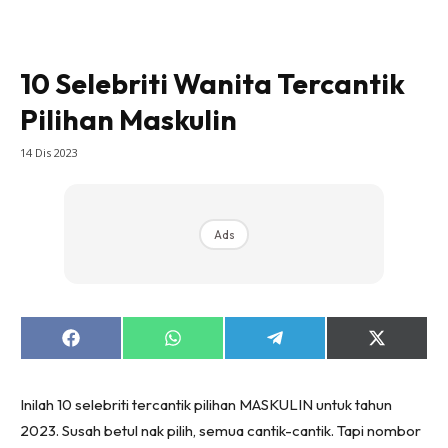
10 Selebriti Wanita Tercantik
Pilihan Maskulin
14 Dis 2023
Ads
Share
Share
Share
Share
on
on
on
on
Facebook
WhatsApp
Telegram
X
(Twitter)
Inilah 10 selebriti tercantik pilihan MASKULIN untuk tahun
2023. Susah betul nak pilih, semua cantik-cantik. Tapi nombor