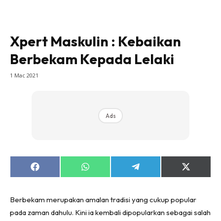
Xpert Maskulin : Kebaikan
Berbekam Kepada Lelaki
1 Mac 2021
Ads
Share
Share
Share
Share
on
on
on
on
Facebook
WhatsApp
Telegram
X
(Twitter)
Berbekam merupakan amalan tradisi yang cukup popular
pada zaman dahulu. Kini ia kembali dipopularkan sebagai salah