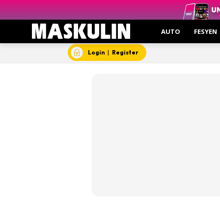
Insp
Kesi
AUTO
FESYEN
Hant
Login
|
Register
Video
Aut
Hob
Gent
Insp
Kesi
Man
Mask
Mas
Who’s Yo