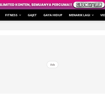
irasi
hatan
FITNESS
GAJET
GAYA HIDUP
MENARIK LAGI
VI
ar Cerita
o
i & Review
le Cakap
irasi
hatan
Ads
 of the Moment
ulin Fitness
kulin XTRA
ur Bro