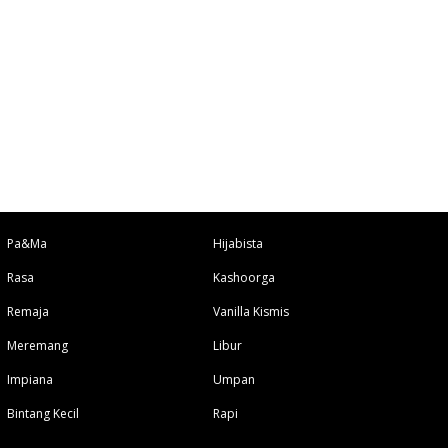
Pa&Ma
Hijabista
Rasa
Kashoorga
Remaja
Vanilla Kismis
Meremang
Libur
Impiana
Umpan
Bintang Kecil
Rapi