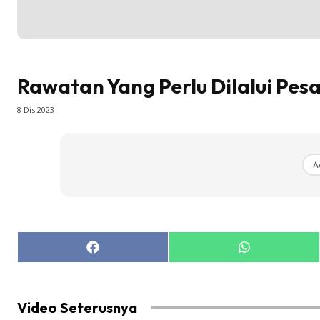
Rawatan Yang Perlu Dilalui Pesa
8 Dis 2023
A
Share
Share
on
on
Facebook
WhatsApp
Video Seterusnya