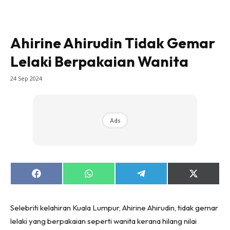
Ahirine Ahirudin Tidak Gemar
Lelaki Berpakaian Wanita
24 Sep 2024
Ads
Share
Share
Share
Share
on
on
on
on
Facebook
WhatsApp
Telegram
X
(Twitter)
Selebriti kelahiran Kuala Lumpur, Ahirine Ahirudin, tidak gemar
lelaki yang berpakaian seperti wanita kerana hilang nilai