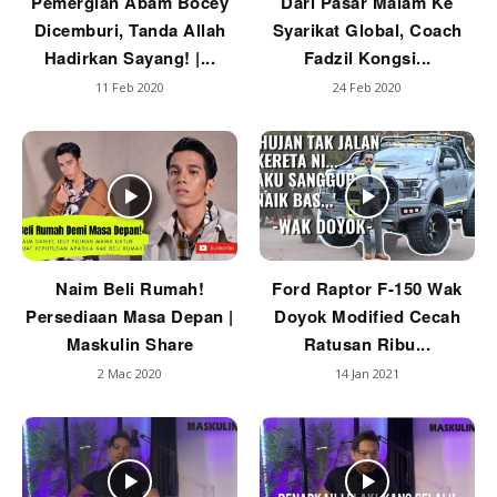
Pemergian Abam Bocey
Dari Pasar Malam Ke
Dicemburi, Tanda Allah
Syarikat Global, Coach
Hadirkan Sayang! |...
Fadzil Kongsi...
11 Feb 2020
24 Feb 2020
Naim Beli Rumah!
Ford Raptor F-150 Wak
Persediaan Masa Depan |
Doyok Modified Cecah
Maskulin Share
Ratusan Ribu...
2 Mac 2020
14 Jan 2021