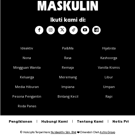
Ikuti kami di:
Ideaktiv
Pa&Ma
Hijabista
Nona
Rasa
Kashoorga
Mingguan Wanita
Remaja
Vanilla Kismis
Keluarga
Meremang
Libur
Media Hiburan
Impiana
Umpan
Pesona Pengantin
Bintang Kecil
Rapi
Roda Panas
Pengiklanan
Hubungi Kami
Tentang Kami
Notis Privas
© Hakcipta Terpelihara
Nu Ideaktiv Sdn. Bhd
❤️
Dikendali Oleh
Astro Group