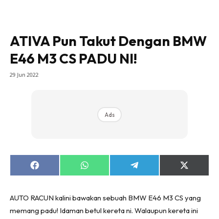
ATIVA Pun Takut Dengan BMW
E46 M3 CS PADU NI!
29 Jun 2022
Ads
Share
Share
Share
Share
on
on
on
on
Facebook
WhatsApp
Telegram
X
(Twitter)
AUTO RACUN kalini bawakan sebuah BMW E46 M3 CS yang
memang padu! Idaman betul kereta ni. Walaupun kereta ini