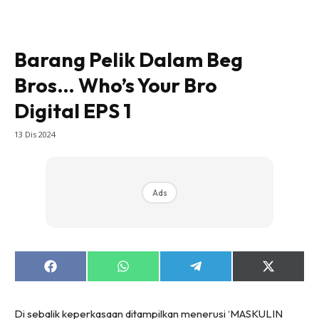
Barang Pelik Dalam Beg
Bros… Who’s Your Bro
Digital EPS 1
13 Dis 2024
Ads
Share
Share
Share
Share
on
on
on
on
Facebook
WhatsApp
Telegram
X
(Twitter)
Di sebalik keperkasaan ditampilkan menerusi ‘MASKULIN