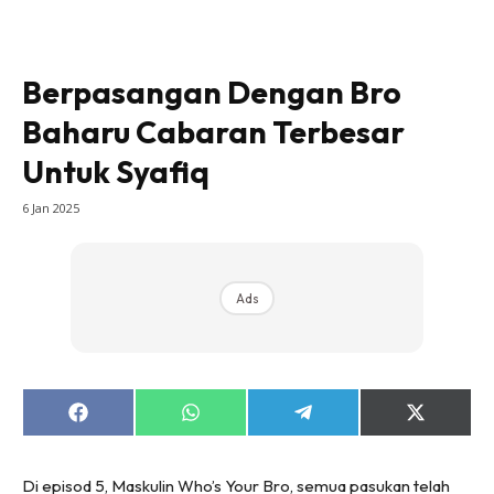
Berpasangan Dengan Bro
Baharu Cabaran Terbesar
Untuk Syafiq
6 Jan 2025
Ads
Share
Share
Share
Share
on
on
on
on
Facebook
WhatsApp
Telegram
X
(Twitter)
Di episod 5, Maskulin Who’s Your Bro, semua pasukan telah