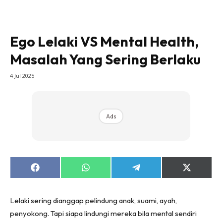
Ego Lelaki VS Mental Health,
Masalah Yang Sering Berlaku
4 Jul 2025
Ads
Share
Share
Share
Share
on
on
on
on
Facebook
WhatsApp
Telegram
X
(Twitter)
Lelaki sering dianggap pelindung anak, suami, ayah,
penyokong. Tapi siapa lindungi mereka bila mental sendiri