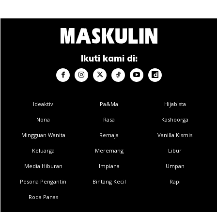
Ikuti kami di:
Ideaktiv
Pa&Ma
Hijabista
Nona
Rasa
Kashoorga
Mingguan Wanita
Remaja
Vanilla Kismis
Keluarga
Meremang
Libur
Media Hiburan
Impiana
Umpan
Pesona Pengantin
Bintang Kecil
Rapi
Roda Panas