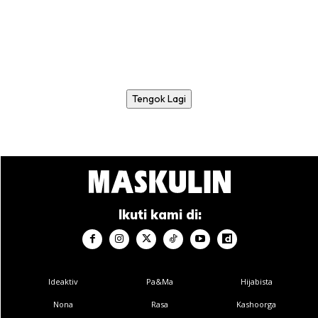
Tengok Lagi
Ikuti kami di:
Ideaktiv
Pa&Ma
Hijabista
Nona
Rasa
Kashoorga