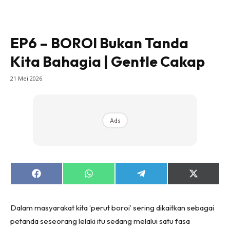
EP6 – BOROI Bukan Tanda
Kita Bahagia | Gentle Cakap
21 Mei 2026
Ads
Share
Share
Share
Share
on
on
on
on
Facebook
WhatsApp
Telegram
X
(Twitter)
Dalam masyarakat kita ‘perut boroi’ sering dikaitkan sebagai
petanda seseorang lelaki itu sedang melalui satu fasa