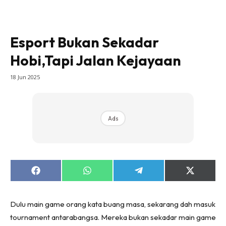
Esport Bukan Sekadar
Hobi,Tapi Jalan Kejayaan
18 Jun 2025
Ads
Share
Share
Share
Share
on
on
on
on
Facebook
WhatsApp
Telegram
X
(Twitter)
Dulu main game orang kata buang masa, sekarang dah masuk
tournament antarabangsa. Mereka bukan sekadar main game