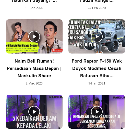
Hadirkan Sayang! |...
Fadzil Kongsi...
11 Feb 2020
24 Feb 2020
Naim Beli Rumah!
Ford Raptor F-150 Wak
Persediaan Masa Depan |
Doyok Modified Cecah
Maskulin Share
Ratusan Ribu...
2 Mac 2020
14 Jan 2021