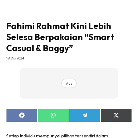
Fahimi Rahmat Kini Lebih
Selesa Berpakaian “Smart
Casual & Baggy”
18 Dis 2024
Ads
Share
Share
Share
Share
on
on
on
on
Facebook
WhatsApp
Telegram
X
(Twitter)
Setiap individu mempunyai pilihan tersendiri dalam