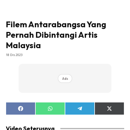
Filem Antarabangsa Yang
Pernah Dibintangi Artis
Malaysia
18 Dis 2023
Ads
Share
Share
Share
Share
on
on
on
on
Facebook
WhatsApp
Telegram
X
(Twitter)
Video Seterusnya