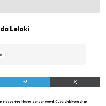
da Lelaki
ds
Share
Share
on
on
Telegram
X
(Twitter)
an biceps dan triceps dengan cepat. Cuba elak kesalahan