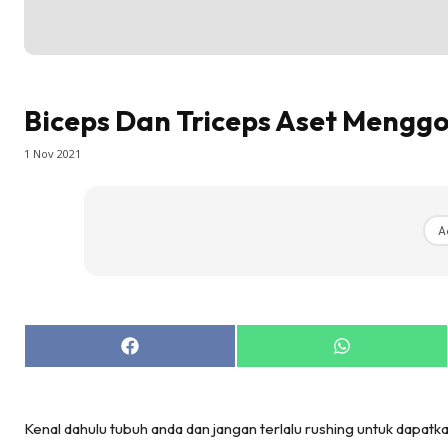
Biceps Dan Triceps Aset Menggo
1 Nov 2021
A
Share
Share
on
on
Facebook
WhatsApp
Kenal dahulu tubuh anda dan jangan terlalu rushing untuk dapatk