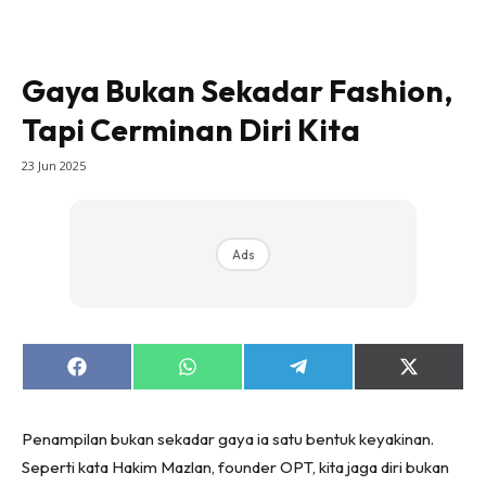
Gaya Bukan Sekadar Fashion,
Tapi Cerminan Diri Kita
23 Jun 2025
Ads
Share
Share
Share
Share
on
on
on
on
Facebook
WhatsApp
Telegram
X
(Twitter)
Penampilan bukan sekadar gaya ia satu bentuk keyakinan.
Seperti kata Hakim Mazlan, founder OPT, kita jaga diri bukan