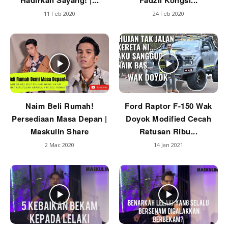
Hadirkan Sayang! |...
Fadzil Kongsi...
11 Feb 2020
24 Feb 2020
Naim Beli Rumah!
Ford Raptor F-150 Wak
Persediaan Masa Depan |
Doyok Modified Cecah
Maskulin Share
Ratusan Ribu...
2 Mac 2020
14 Jan 2021