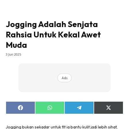
Jogging Adalah Senjata
Rahsia Untuk Kekal Awet
Muda
3 Jun 2025
Ads
Share
Share
Share
Share
on
on
on
on
Facebook
WhatsApp
Telegram
X
(Twitter)
Jogging bukan sekadar untuk fit ia bantu kulit jadi lebih sihat,