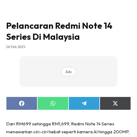
Pelancaran Redmi Note 14
Series Di Malaysia
26 Feb 2025
Ads
Share
Share
Share
Share
on
on
on
on
Facebook
WhatsApp
Telegram
X
(Twitter)
Dari RM699 sehingga RM1,699, Redmi Note 14 Series
menawarkan ciri-ciri hebat seperti kamera AI hingga 200MP,