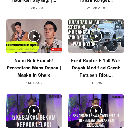
Hadirkan Sayang! |...
Fadzil Kongsi...
11 Feb 2020
24 Feb 2020
Naim Beli Rumah!
Ford Raptor F-150 Wak
Persediaan Masa Depan |
Doyok Modified Cecah
Maskulin Share
Ratusan Ribu...
2 Mac 2020
14 Jan 2021