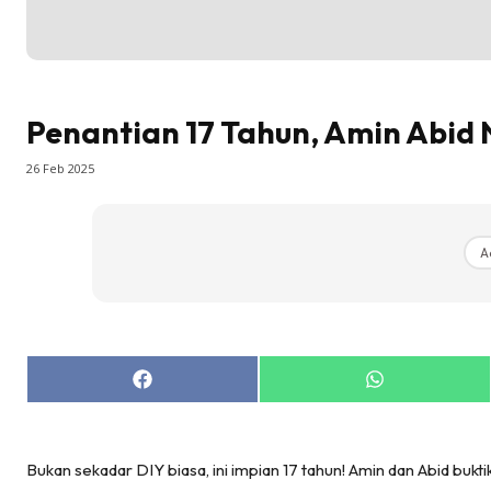
Penantian 17 Tahun, Amin Abid 
26 Feb 2025
A
Share
Share
on
on
Facebook
WhatsApp
Bukan sekadar DIY biasa, ini impian 17 tahun! Amin dan Abid bukt