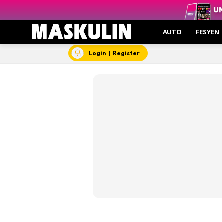
Menarik 
Gas
AUTO
FESYEN
Gro
Insp
Login
|
Register
Kesi
Hant
Video
Aut
Hob
Gent
Insp
Kesi
Man
Mask
Mas