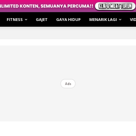
Lagi
tronomi
FITNESS
GAJET
GAYA HIDUP
MENARIK LAGI
VI
oming
irasi
hatan
ar Cerita
o
i & Review
Ads
le Cakap
irasi
hatan
 of the Moment
ulin Fitness
kulin XTRA