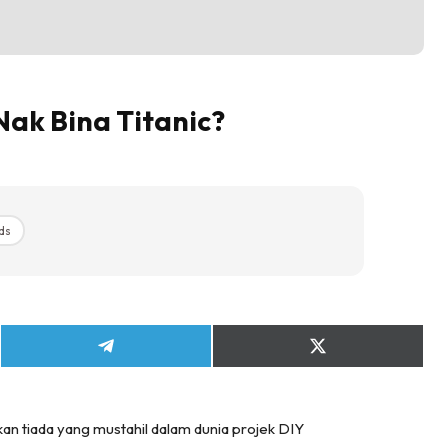
Nak Bina Titanic?
ds
Share
Share
on
on
Telegram
X
(Twitter)
ikan tiada yang mustahil dalam dunia projek DIY