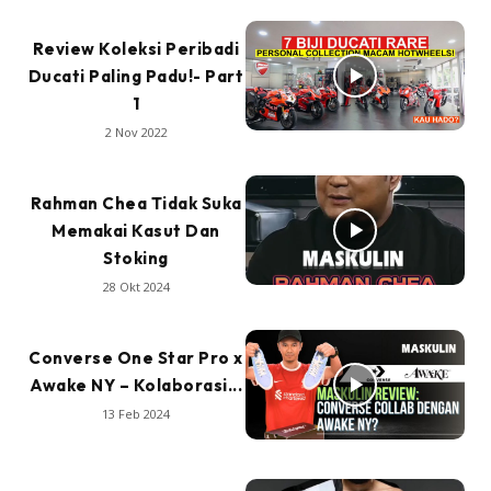
Review Koleksi Peribadi
Ducati Paling Padu!- Part
1
2 Nov 2022
Rahman Chea Tidak Suka
Memakai Kasut Dan
Stoking
28 Okt 2024
Converse One Star Pro x
Awake NY – Kolaborasi...
13 Feb 2024