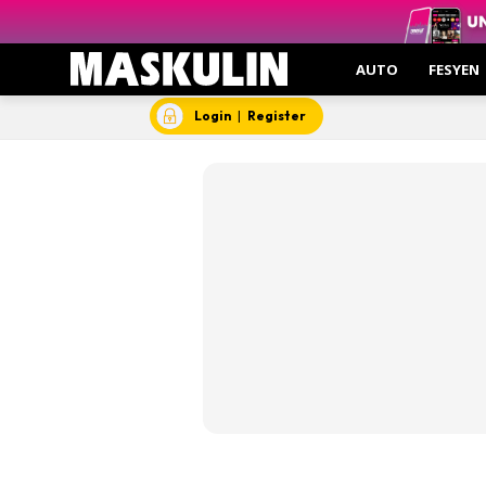
Gajet
Gaya Hid
AUTO
FESYEN
Menarik 
Login
|
Register
Gas
Gro
Insp
Kesi
Hant
Video
Aut
Hob
Gent
Insp
Kesi
Man