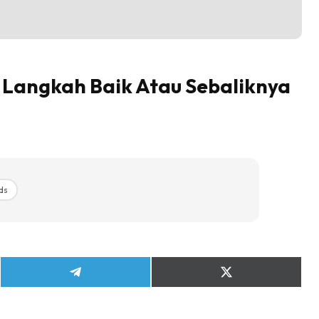
Langkah Baik Atau Sebaliknya
ds
Share
Share
on
on
Telegram
X
(Twitter)