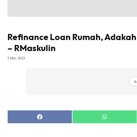
Refinance Loan Rumah, Adakah 
– RMaskulin
3 Mac 2023
A
Share
Share
on
on
Facebook
WhatsApp