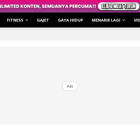
up
FITNESS
GAJET
GAYA HIDUP
MENARIK LAGI
VI
Lagi
tronomi
oming
irasi
hatan
ar Cerita
Ads
o
i & Review
le Cakap
irasi
hatan
 of the Moment