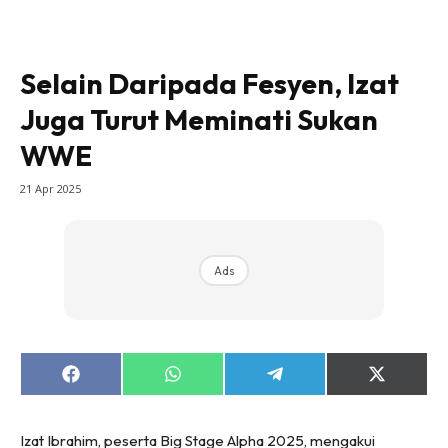
Selain Daripada Fesyen, Izat
Juga Turut Meminati Sukan
WWE
21 Apr 2025
Ads
Share
Share
Share
Share
on
on
on
on
Facebook
WhatsApp
Telegram
X
(Twitter)
Izat Ibrahim, peserta Big Stage Alpha 2025, mengakui