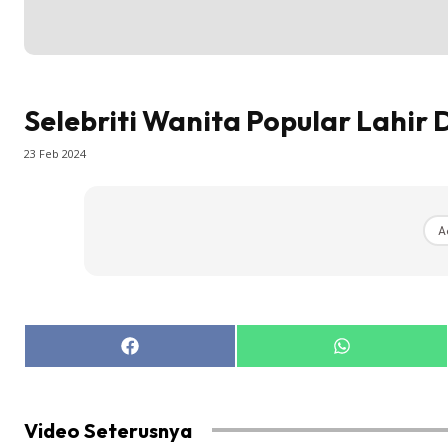
Selebriti Wanita Popular Lahir 
23 Feb 2024
A
Share
Share
on
on
Facebook
WhatsApp
Video Seterusnya