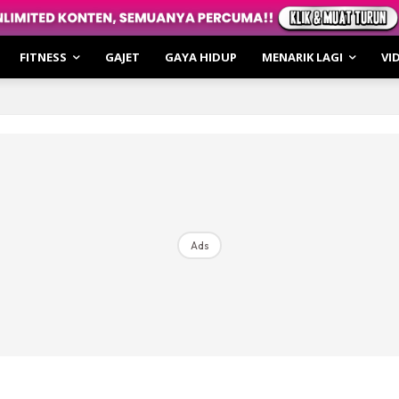
irasi
hatan
FITNESS
GAJET
GAYA HIDUP
MENARIK LAGI
VI
ar Cerita
o
i & Review
le Cakap
irasi
hatan
Ads
 of the Moment
ulin Fitness
kulin XTRA
ur Bro