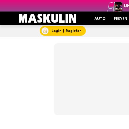
Insp
Kesi
AUTO
FESYEN
Hant
Login
|
Register
Video
Aut
Hob
Gent
Insp
Kesi
Man
Mask
Mas
Who’s Yo