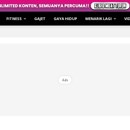
irasi
hatan
FITNESS
GAJET
GAYA HIDUP
MENARIK LAGI
VI
ar Cerita
o
i & Review
le Cakap
irasi
hatan
Ads
 of the Moment
ulin Fitness
kulin XTRA
ur Bro