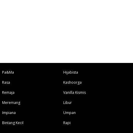
Pa&Ma
Hijabista
Rasa
Kashoorga
Remaja
Vanilla Kismis
Meremang
Libur
Impiana
Umpan
Bintang Kecil
Rapi