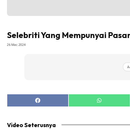
Selebriti Yang Mempunyai Pasa
26 Mac 2024
A
Share
Share
on
on
Facebook
WhatsApp
Video Seterusnya