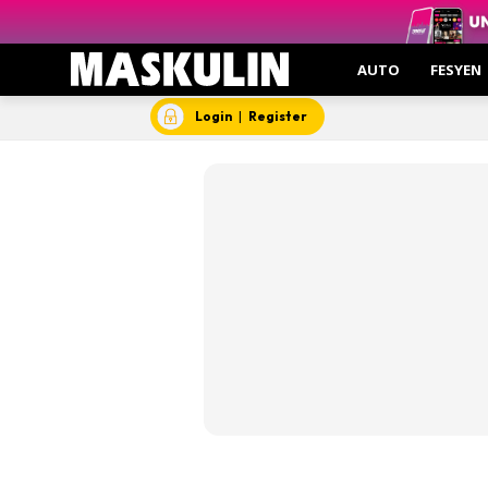
Insp
Kesi
AUTO
FESYEN
Hant
Login
|
Register
Video
Aut
Hob
Gent
Insp
Kesi
Man
Mask
Mas
Who’s Yo