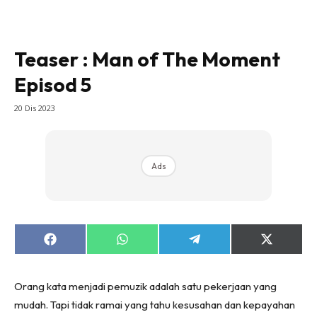
Teaser : Man of The Moment
Episod 5
20 Dis 2023
Ads
Share
Share
Share
Share
on
on
on
on
Facebook
WhatsApp
Telegram
X
(Twitter)
Orang kata menjadi pemuzik adalah satu pekerjaan yang
mudah. Tapi tidak ramai yang tahu kesusahan dan kepayahan