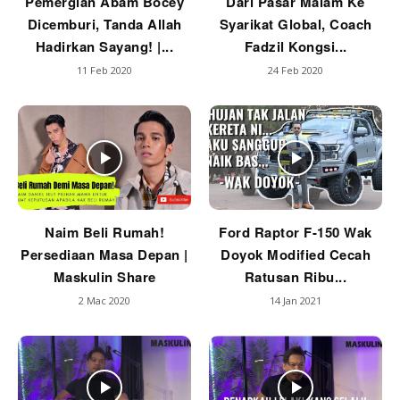
Pemergian Abam Bocey
Dari Pasar Malam Ke
Dicemburi, Tanda Allah
Syarikat Global, Coach
Hadirkan Sayang! |...
Fadzil Kongsi...
11 Feb 2020
24 Feb 2020
Naim Beli Rumah!
Ford Raptor F-150 Wak
Persediaan Masa Depan |
Doyok Modified Cecah
Maskulin Share
Ratusan Ribu...
2 Mac 2020
14 Jan 2021