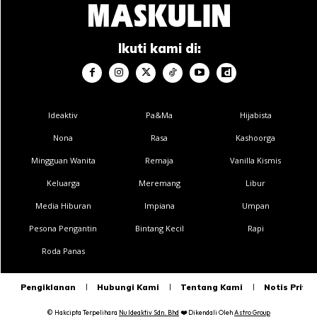
Ikuti kami di:
Ideaktiv
Pa&Ma
Hijabista
Nona
Rasa
Kashoorga
Mingguan Wanita
Remaja
Vanilla Kismis
Keluarga
Meremang
Libur
Media Hiburan
Impiana
Umpan
Pesona Pengantin
Bintang Kecil
Rapi
Roda Panas
Pengiklanan
Hubungi Kami
Tentang Kami
Notis Privas
© Hakcipta Terpelihara
Nu Ideaktiv Sdn. Bhd
❤️
Dikendali Oleh
Astro Group