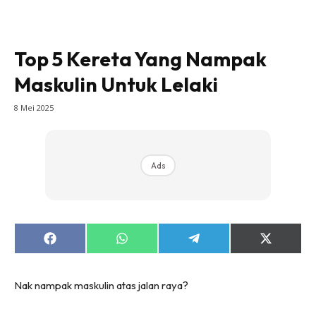
Top 5 Kereta Yang Nampak
Maskulin Untuk Lelaki
8 Mei 2025
Ads
Share
Share
Share
Share
on
on
on
on
Facebook
WhatsApp
Telegram
X
(Twitter)
Nak nampak maskulin atas jalan raya?