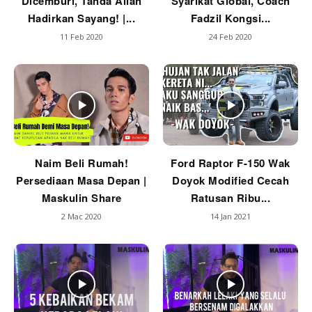
Dicemburi, Tanda Allah
Syarikat Global, Coach
Hadirkan Sayang! |...
Fadzil Kongsi...
11 Feb 2020
24 Feb 2020
Naim Beli Rumah!
Ford Raptor F-150 Wak
Persediaan Masa Depan |
Doyok Modified Cecah
Maskulin Share
Ratusan Ribu...
2 Mac 2020
14 Jan 2021