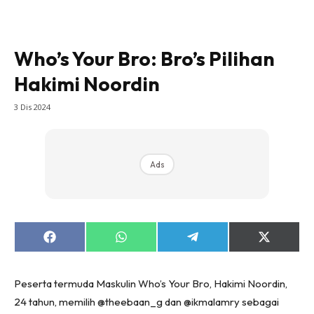
Who’s Your Bro: Bro’s Pilihan
Hakimi Noordin
3 Dis 2024
Ads
Share
Share
Share
Share
on
on
on
on
Facebook
WhatsApp
Telegram
X
(Twitter)
Peserta termuda Maskulin Who’s Your Bro, Hakimi Noordin,
24 tahun, memilih @theebaan_g dan @ikmalamry sebagai