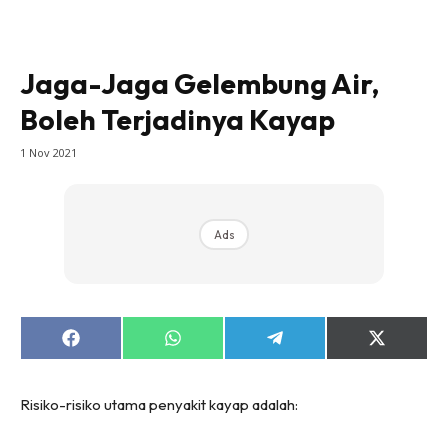
Jaga-Jaga Gelembung Air,
Boleh Terjadinya Kayap
1 Nov 2021
Ads
Share
Share
Share
Share
on
on
on
on
Facebook
WhatsApp
Telegram
X
(Twitter)
Risiko-risiko utama penyakit kayap adalah: