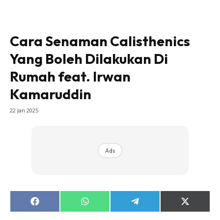
Cara Senaman Calisthenics
Yang Boleh Dilakukan Di
Rumah feat. Irwan
Kamaruddin
22 Jan 2025
Ads
Share
Share
Share
Share
on
on
on
on
Facebook
WhatsApp
Telegram
X