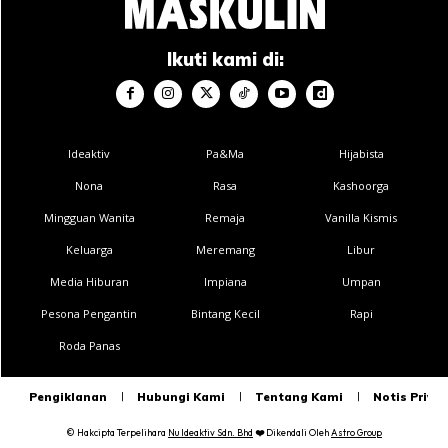
Ikuti kami di:
Ideaktiv
Pa&Ma
Hijabista
Nona
Rasa
Kashoorga
Mingguan Wanita
Remaja
Vanilla Kismis
Keluarga
Meremang
Libur
Media Hiburan
Impiana
Umpan
Pesona Pengantin
Bintang Kecil
Rapi
Roda Panas
Pengiklanan
Hubungi Kami
Tentang Kami
Notis Privas
© Hakcipta Terpelihara
Nu Ideaktiv Sdn. Bhd
❤️
Dikendali Oleh
Astro Group