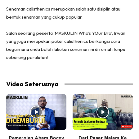
(Twitter)
Senaman calisthenics merupakan salah satu disiplin atau
bentuk senaman yang cukup popular.
Salah seorang peserta ‘MASKULIN Who’s YOur Bro’, Irwan
yang juga merupakan pakar calisthenics berkongsi cara
bagaimana anda boleh lakukan senaman ini di rumah tanpa
sebarang peralatan!
Video Seterusnya
Pemergian Abam Bocey
Dari Pasar Malam Ke