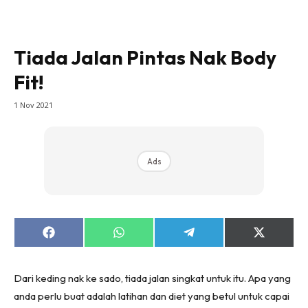
Tiada Jalan Pintas Nak Body
Fit!
1 Nov 2021
Ads
Share
Share
Share
Share
on
on
on
on
Facebook
WhatsApp
Telegram
X
(Twitter)
Dari keding nak ke sado, tiada jalan singkat untuk itu. Apa yang
anda perlu buat adalah latihan dan diet yang betul untuk capai