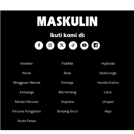
Ikuti kami di:
Ideaktiv
Pa&Ma
Hijabista
Nona
Rasa
Kashoorga
Mingguan Wanita
Remaja
Vanilla Kismis
Keluarga
Meremang
Libur
Media Hiburan
Impiana
Umpan
Pesona Pengantin
Bintang Kecil
Rapi
Roda Panas