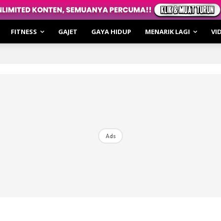
an
FITNESS
GAJET
GAYA HIDUP
MENARIK LAGI
VI
up
Lagi
tronomi
oming
irasi
hatan
ar Cerita
Ads
o
i & Review
le Cakap
irasi
hatan