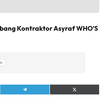
 Abang Kontraktor Asyraf WHO’S
ds
Share
Share
on
on
Telegram
X
(Twitter)