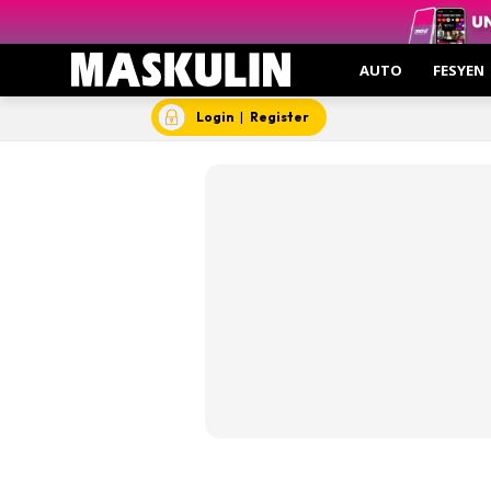
Suk
Gajet
AUTO
FESYEN
Gaya Hid
Menarik 
Login
|
Register
Gas
Gro
Insp
Kesi
Hant
Video
Aut
Hob
Gent
Insp
Kesi