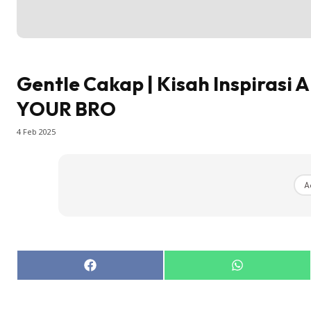
Gentle Cakap | Kisah Inspirasi
YOUR BRO
4 Feb 2025
A
Share
Share
on
on
Facebook
WhatsApp