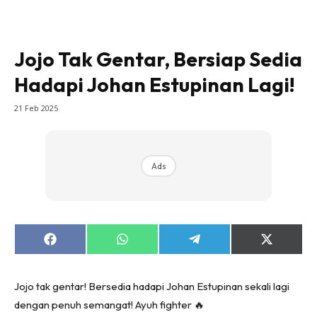
Jojo Tak Gentar, Bersiap Sedia
Hadapi Johan Estupinan Lagi!
21 Feb 2025
Ads
Share
Share
Share
Share
on
on
on
on
Facebook
WhatsApp
Telegram
X
(Twitter)
Jojo tak gentar! Bersedia hadapi Johan Estupinan sekali lagi
dengan penuh semangat! Ayuh fighter 🔥