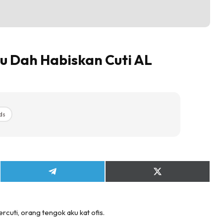
u Dah Habiskan Cuti AL
ds
Share
Share
on
on
Telegram
X
(Twitter)
rcuti, orang tengok aku kat ofis.