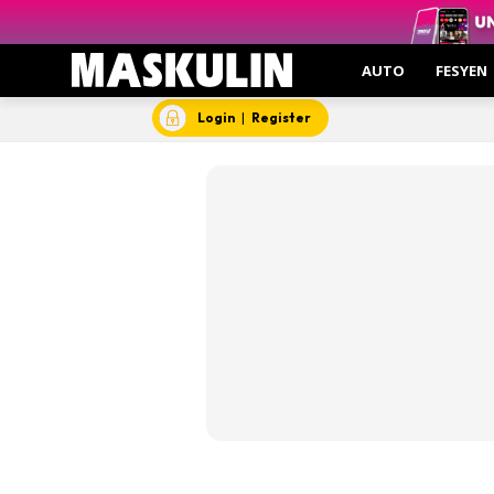
Menarik 
Gas
AUTO
FESYEN
Gro
Insp
Login
|
Register
Kesi
Hant
Video
Aut
Hob
Gent
Insp
Kesi
Man
Mask
Mas