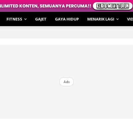
Lagi
tronomi
FITNESS
GAJET
GAYA HIDUP
MENARIK LAGI
VI
oming
irasi
hatan
ar Cerita
o
i & Review
Ads
le Cakap
irasi
hatan
 of the Moment
ulin Fitness
kulin XTRA