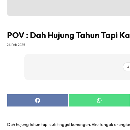
POV : Dah Hujung Tahun Tapi Ka
26 Feb 2025
A
Share
Share
on
on
Facebook
WhatsApp
Dah hujung tahun tapi cuti tinggal kenangan. Aku tengok orang be