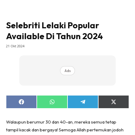
Selebriti Lelaki Popular
Available Di Tahun 2024
21 Okt 2024
Ads
Share
Share
Share
Share
on
on
on
on
Facebook
WhatsApp
Telegram
X
(Twitter)
Walaupun berumur 30 dan 40-an, mereka semua tetap
tampil kacak dan bergaya! Semoga Allah pertemukan jodoh