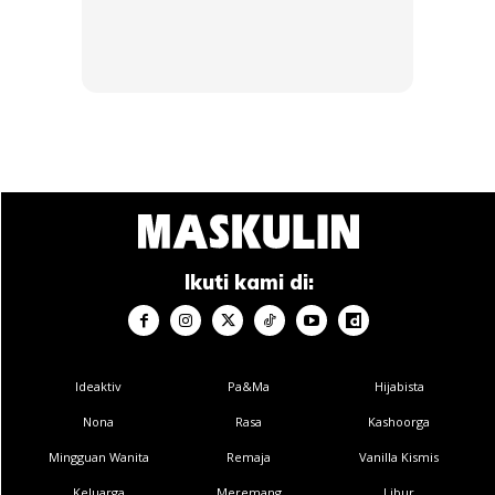
Sumber:
Mohd Fadli Salleh III
Anda mungkin berminat dengan
Ikuti kami di:
Ideaktiv
Pa&Ma
Hijabista
Nona
Rasa
Kashoorga
SHOPEE MY
SHOPEE MY
Mingguan Wanita
Remaja
Vanilla Kismis
CENDAWAN RANGUP BY
[500g – 1kg] Frozen Halal
HERO CHEF
Dimsum / Dimsum Sejuk
Keluarga
Meremang
Libur