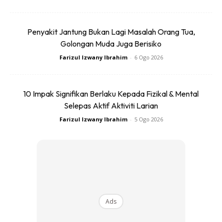
Silalah #SHARE ilmu mahal ini agar ramai dapat manfaat.
Kita usaha, selebihnya serah saja pada Tuhan Yang Maha
Penyakit Jantung Bukan Lagi Masalah Orang Tua,
Berkuasa.
Golongan Muda Juga Berisiko
Farizul Izwany Ibrahim
-
6 Ogo 2026
#MFS
Mohd Fadli Salleh
Memberi yang banyak, tidak menyorok yang sedikit. Itulah
10 Impak Signifikan Berlaku Kepada Fizikal & Mental
guru.
Selepas Aktif Aktiviti Larian
Farizul Izwany Ibrahim
-
5 Ogo 2026
Artikel ini olahan dari VK.
Ads
Ads