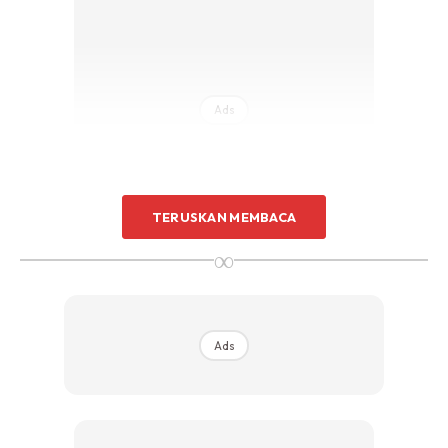
Ads
TERUSKAN MEMBACA
∞
1) Sebaiknya berwuduk dahulu.
2) Ambil segelas air kosong.
3) Baca Surah Al A’la ini.
Ads
4) Sampai ayat ke-enam “Sanuk riu ka fala tannsa”
ulang 7x (tujuh kali) kemudian tiup dalam air.
5) Sambung bacaan hingga akhir ayat.
6) Minum air tersebut dan niatkan agar ilmu yang