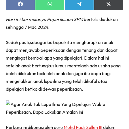
Share
Share
Share
Share
on
on
on
on
Facebook
WhatsApp
Telegram
X
Hari ini bermulanya Peperiksaan SPM
bertulis diadakan
(Twitter)
sehingga 7 Mac 2024.
Sudah pasti,sebagai ibu bapa kita mengharapkan anak
dapat menjawab peperiksaan dengan tenang dan dapat
mengingat kembali apa yang dipelajari. Dalam hal ini
setelah anak bertungkus lumus mentelaah ada usaha yang
boleh dilakukan baik oleh anak dan juga ibu bapa bagi
mengelakkan anak lupa ilmu yang telah dihafal atau
dipelajari ketika di dewan peperiksaan.
Perkara ini dikongsi oleh guru
Mohd Fadli Salleh III
dalam