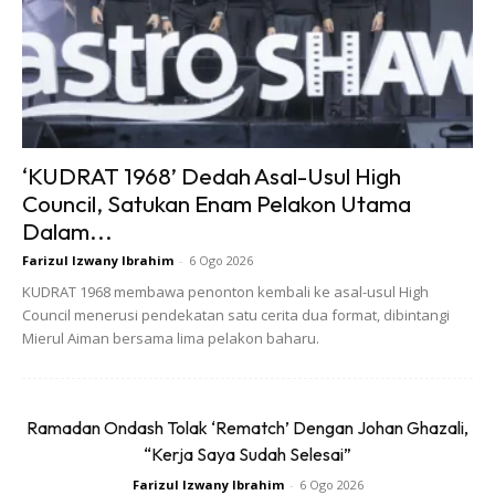
Namun kalau boleh, pagi hari peperiksaan itu wajibkan diri
buat ya. Suruh anak buat, ibu bapa pun boleh juga baca
sama, tiup dan doakan.
‘KUDRAT 1968’ Dedah Asal-Usul High
Council, Satukan Enam Pelakon Utama
Dalam...
Farizul Izwany Ibrahim
-
6 Ogo 2026
Ads
KUDRAT 1968 membawa penonton kembali ke asal-usul High
Council menerusi pendekatan satu cerita dua format, dibintangi
Mierul Aiman bersama lima pelakon baharu.
Ramadan Ondash Tolak ‘Rematch’ Dengan Johan Ghazali,
Sesungguhnya tiada kejayaan tanpa redha Allah Taala.
“Kerja Saya Sudah Selesai”
Farizul Izwany Ibrahim
-
6 Ogo 2026