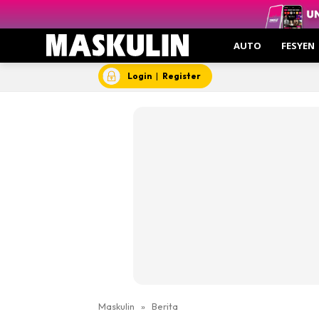
AUTO
FESYEN
Login
|
Register
Maskulin
»
Berita