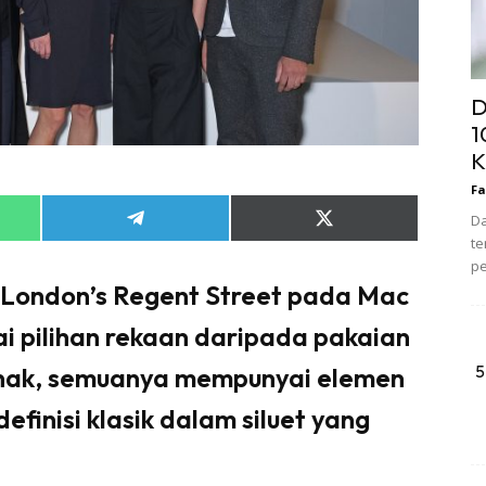
D
1
K
Fa
Da
Share
Share
on
on
te
App
Telegram
X
pe
(Twitter)
 London’s Regent Street pada Mac
i pilihan rekaan daripada pakaian
5
kanak, semuanya mempunyai elemen
inisi klasik dalam siluet yang