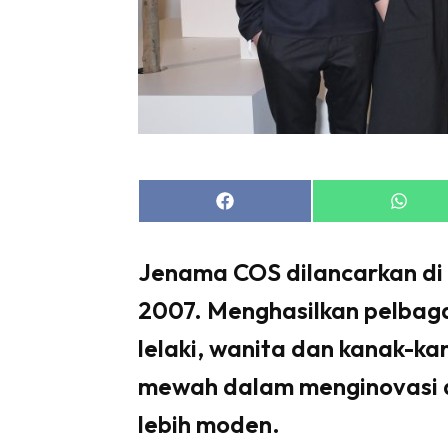
Share
Share
on
on
Facebook
Whats
Jenama COS dilancarkan di
2007. Menghasilkan pelbaga
lelaki, wanita dan kanak-
mewah dalam menginovasi def
lebih moden.