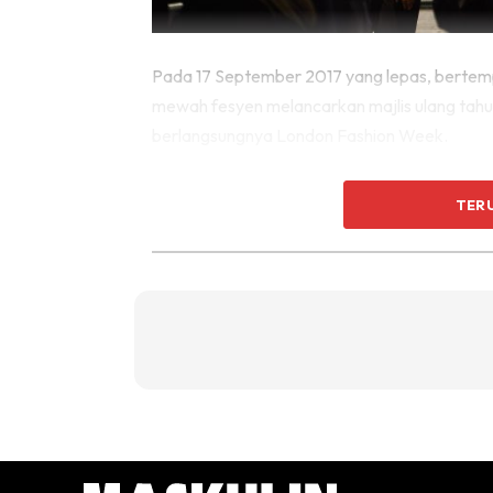
Pada 17 September 2017 yang lepas, bertempa
mewah fesyen melancarkan majlis ulang tahun
berlangsungnya London Fashion Week.
TER