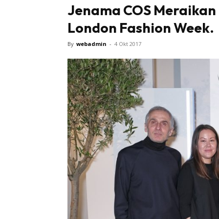
Jenama COS Meraikan 
London Fashion Week.
By
webadmin
-
4 Okt 2017