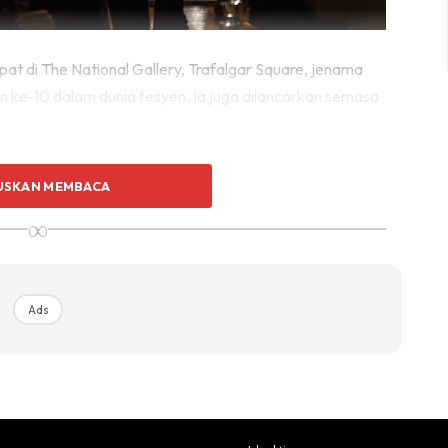
t di The National Gallery, Trafalgar Square, jenama
 ke-10 dalam dunia fesyen. Ia juga dilancarkan semasa
USKAN MEMBACA
∞
Ads