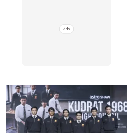
Ads
Apa perlu anda lakukan?
Jika anda mengesyaki ada berlaku kes penderaan sama
ada kanak-kanak, wanita, warga emas mahupun lelaki
terdapat beberapa tindakan segera yang boleh anda ambil.
Hubungi Pihak Berkuasa
Segera hubungi polis atau agensi kawalan kanak-kanak
tempatan untuk melaporkan kejadian tersebut. Berikan
maklumat sejelas mungkin mengenai apa yang anda