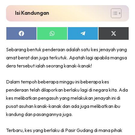
Isi Kandungan
Share
Share
Share
Share
on
on
on
on
Facebook
WhatsApp
Telegram
X
Sebarang bentuk penderaan adalah satu kes jenayah yang
(Twitter)
amat berat dan juga terkutuk. Apatah lagi apabila mangsa
dera tersebut ialah seorang kanak-kanak!
Dalam tempoh beberapa minggu ini beberapa kes
penderaan telah dilaporkan berlaku lagi di negara kita. Ada
kes melibatkan pengasuh yang melakukan jenayah ini di
pusat asuhan kanak-kanak dan ada juga melibatkan ibu
kandung dan pasangannya juga.
Terbaru, kes yang berlaku di Pasir Gudang di mana pihak