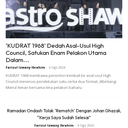
saksikan.
Jangan Campur Tangan Sendiri
Anda mungkin ingin membantu, tetapi jika situasi
berpotensi berbahaya, lebih baik biarkan pihak berkuasa
‘KUDRAT 1968’ Dedah Asal-Usul High
yang berlatih untuk mengendalikan situasi tersebut.
Council, Satukan Enam Pelakon Utama
Dalam...
Farizul Izwany Ibrahim
-
6 Ogo 2026
KUDRAT 1968 membawa penonton kembali ke asal-usul High
Council menerusi pendekatan satu cerita dua format, dibintangi
Mierul Aiman bersama lima pelakon baharu.
Ads
Ramadan Ondash Tolak ‘Rematch’ Dengan Johan Ghazali,
“Kerja Saya Sudah Selesai”
Farizul Izwany Ibrahim
-
6 Ogo 2026