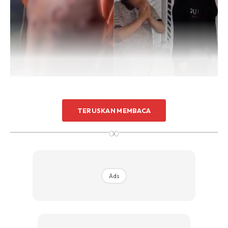
Syukur di atas keprihatinan jiran-jiran dan orang ramai telah
dapat menyelamatkan kanak-kanak tersebut. Bagaimana
TERUSKAN MEMBACA
jika perkara hampir sama berlaku di kawasan kejiranan
∞
anda?
Ads
Ads