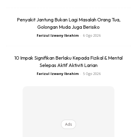
Penyakit Jantung Bukan Lagi Masalah Orang Tua,
Golongan Muda Juga Berisiko
Farizul Izwany Ibrahim
-
6 Ogo 2026
10 Impak Signifikan Berlaku Kepada Fizikal & Mental
Selepas Aktif Aktiviti Larian
Farizul Izwany Ibrahim
-
5 Ogo 2026
Image by
Freepik
Kumpulkan Bukti
Ads
Sekiranya pada peringkat awal anda mengesyaki ada yang
tak kena ambil gambar atau catatkan butiran tentang