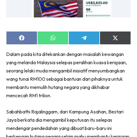
Share
Share
Share
Share
on
on
on
on
Facebook
WhatsApp
Telegram
X
Dalam pada kita ditekankan dengan masalah kewangan
(Twitter)
yang melanda Malaysia selepas peralihan kuasa kerajaan,
seorang lelaki muda mengambil inisiatif menyumbangkan
wang tunai RM100 sebagai bantuan dari pihaknya untuk
membantu memulih hutang negara yang dikhabar
mencecah RM1 trilion.
Sabahbathi Rajalinggam, dari Kampung Asahan, Bestari
Jaya berkata dia mengambil keputusan itu selepas
mendengar pendedahan yang dibuat baru-baru ini
berkenaan hutang negara selain mahu membantu kerajaan