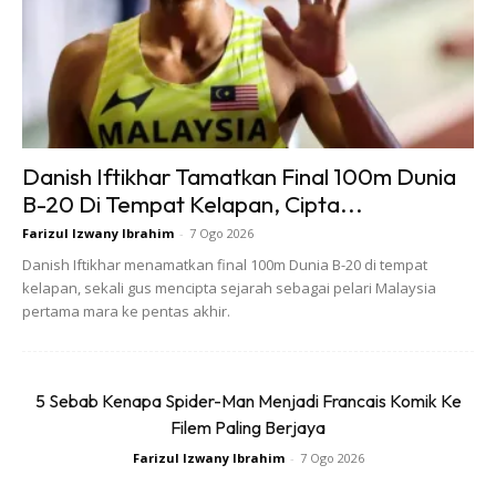
“Sumbangan ini hanya 5% daripada gaji saya. Saya tak
hilang apa-apa, yang penting negara kita pulih,” tambahnya
menyudahi perbualan.
Dalam pada masa yang sama, aktivis Nik Shazarina Bakti,
27 tahun, secara tidak rasmi, Berjaya menarik perhatian
Danish Iftikhar Tamatkan Final 100m Dunia
netizen untuk membatu memulihkan Negara. Beliau
B-20 Di Tempat Kelapan, Cipta...
menggunakan peristiwa sebelum Negara capai
Farizul Izwany Ibrahim
-
7 Ogo 2026
kemerdekaan dimana orang ramai bergolok bergadai
Danish Iftikhar menamatkan final 100m Dunia B-20 di tempat
mengumpul dana bagi membolehkan Tunku Abdul Rahman
kelapan, sekali gus mencipta sejarah sebagai pelari Malaysia
ke London untuk mecapai kemerdekaan 50 tahun yang lalu.
pertama mara ke pentas akhir.
Setekat ini (26 Mei) kutipan dana yang dianjurkan di laman
web gogetfunding.com Berjaya mengumpul RM 14,463 dari
5 Sebab Kenapa Spider-Man Menjadi Francais Komik Ke
jumlah yang disasarkan sebanyak RM 398,100 sehingga 31
Filem Paling Berjaya
Julai tahun hadapan.
Farizul Izwany Ibrahim
-
7 Ogo 2026