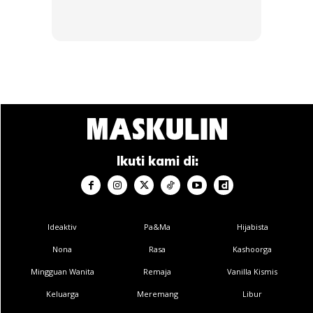
Tun Dr. Mahathir dan anaknya Marina Mahathir turut
bangga dan menyokong tindakan beliau.
Ikuti kami di:
Ideaktiv
Pa&Ma
Hijabista
Nona
Rasa
Kashoorga
Mingguan Wanita
Remaja
Vanilla Kismis
Keluarga
Meremang
Libur
Ads