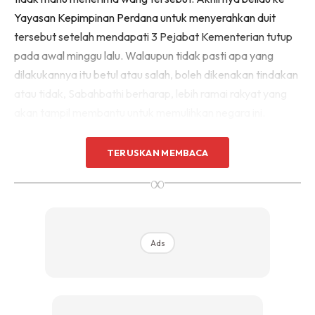
Yayasan Kepimpinan Perdana untuk menyerahkan duit
tersebut setelah mendapati 3 Pejabat Kementerian tutup
pada awal minggu lalu. Walaupun tidak pasti apa yang
dilakukannya itu betul atau salah, boleh dikenakan tindakan
atau tidak, Sabahbathi berharap, lebih ramai rakyat yang
akan tampil membantu untuk memulihkan negara ini.
TERUSKAN MEMBACA
∞
Ads