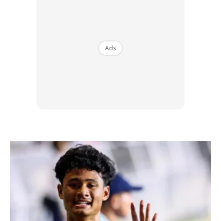
Ads
Ads
“Apa yang saya buat ini salah ke? Saya kongsi pun kerana
mahu lebih ramai orang turut menyumbang, selamatkan
negara, itu sahaja. Saya ambil cuti pada hari tersebut dan
lakukan semua ini,” katanya yang bertugas sebagai
pemandu di sebuah syarikat swasta.