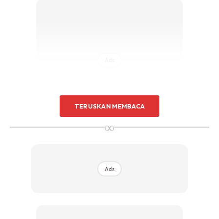
Ads
TERUSKAN MEMBACA
∞
Usah risau,
MASKULIN is here!
Di bawah ini merupakan
kompilasi beberapa jenis cermin mata hitam yang trendy
dan mempunyai elemen klasik untuk anda si lelaki tampan.
Ads
WAYFARER