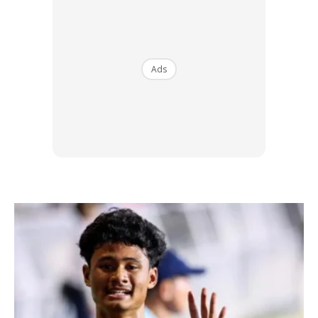
Ads
Gaya cermin mata hitam ini diperkenalkan oleh jenama
terkenal, Ray-Ban pada tahun 1956. Tak salah untuk
MASKULIN katakan bahawa inilah cermin mata hitam
paling ikonik di kalangan lelaki terdapat di pasaran. Ia boleh