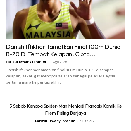
dipakai oelh sesiapa sahaja dan mempunyai elemen
universal – sesuai untuk semua majlis dan aktiviti.
Jika anda mahu cemrin mata yang sesuai dipakai dengan
semua jenis pakaian inilah bentuk yang harus anda
gayakan.
Danish Iftikhar Tamatkan Final 100m Dunia
B-20 Di Tempat Kelapan, Cipta...
Farizul Izwany Ibrahim
-
7 Ogo 2026
Danish Iftikhar menamatkan final 100m Dunia B-20 di tempat
kelapan, sekali gus mencipta sejarah sebagai pelari Malaysia
pertama mara ke pentas akhir.
Ads
5 Sebab Kenapa Spider-Man Menjadi Francais Komik Ke
Filem Paling Berjaya
Farizul Izwany Ibrahim
-
7 Ogo 2026