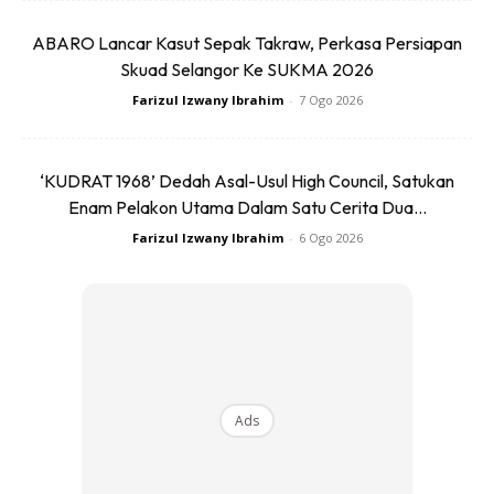
BACA: 5 Trik Pakai Baju Kemeja Yang Ramai Orang Tak
ABARO Lancar Kasut Sepak Takraw, Perkasa Persiapan
Tahu, Barulah Kemas!
Skuad Selangor Ke SUKMA 2026
Farizul Izwany Ibrahim
-
7 Ogo 2026
CLUBMASTER
‘KUDRAT 1968’ Dedah Asal-Usul High Council, Satukan
Enam Pelakon Utama Dalam Satu Cerita Dua...
Farizul Izwany Ibrahim
-
6 Ogo 2026
Ads