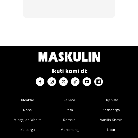
Antara cemrin mata yang tampil dengan bingkai dengan
‘nafas’ retro. Juga pertama kali diperkenalkan oleh Ray-
Ban, ia membawa elemen fesyen era 50-an dengan bingkai
terbuka di bahagian bawah. Selain membawa trend dan
elemen nostalgik, Clubmaster mampu menarik perhatian
ramai kepada pemakainya. Selebriti popular seperti Robert
Ikuti kami di:
Pattinson dan Bruno Mars sering dilihat menggayakan
cemrin mata ini.
Ideaktiv
Pa&Ma
Hijabista
AVIATOR
Nona
Rasa
Kashoorga
Mingguan Wanita
Remaja
Vanilla Kismis
Keluarga
Meremang
Libur