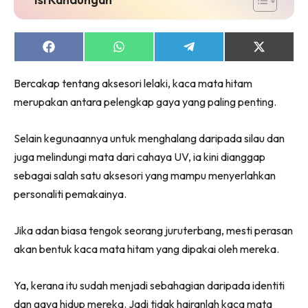
Share
Share
Share
Share
on
on
on
on
Facebook
WhatsApp
Telegram
X
Bercakap tentang aksesori lelaki, kaca mata hitam
(Twitter)
merupakan antara pelengkap gaya yang paling penting.
Selain kegunaannya untuk menghalang daripada silau dan
juga melindungi mata dari cahaya UV, ia kini dianggap
sebagai salah satu aksesori yang mampu menyerlahkan
personaliti pemakainya.
Jika adan biasa tengok seorang juruterbang, mesti perasan
akan bentuk kaca mata hitam yang dipakai oleh mereka.
Ya, kerana itu sudah menjadi sebahagian daripada identiti
dan gaya hidup mereka. Jadi tidak hairanlah kaca mata