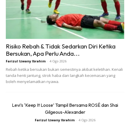
Cuba elak bertanya dengan banyak soalan apabila
psangan anda sedang marah dan merajuk. Sebaliknya anda
Risiko Rebah & Tidak Sedarkan Diri Ketika
harus tenang dan jawab segala pertanyaannya apabila
Bersukan, Apa Perlu Anda...
ditanya. Jangan sekali-kali membandingkan isteri dengan
Farizul Izwany Ibrahim
-
4 Ogo 2026
perempuan lain. Dan bila anda rasa marah tarik nafas
Rebah ketika bersukan bukan semestinya akibat keletihan. Kenali
dalam-dalam dan kawal kemarahan. Ingat, berikan dia
tanda henti jantung, strok haba dan langkah kecemasan yang
ruang dan waktu untuk berfikir dan kawal emosi anda
boleh menyelamatkan nyawa.
sendiri.
BACA: Amal 4 Jenis Pelukan Ini Bersama Pasangan,
Levi’s ‘Keep It Loose’ Tampil Bersama ROSÉ dan Shai
Hidup Pasti Lebih Bahagia!
Gilgeous-Alexander
Farizul Izwany Ibrahim
-
4 Ogo 2026