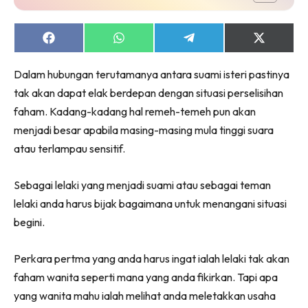
Share
Share
Share
Share
on
on
on
on
Facebook
WhatsApp
Telegram
X
Dalam hubungan terutamanya antara suami isteri pastinya
(Twitter)
tak akan dapat elak berdepan dengan situasi perselisihan
faham. Kadang-kadang hal remeh-temeh pun akan
menjadi besar apabila masing-masing mula tinggi suara
atau terlampau sensitif.
Sebagai lelaki yang menjadi suami atau sebagai teman
lelaki anda harus bijak bagaimana untuk menangani situasi
begini.
Perkara pertma yang anda harus ingat ialah lelaki tak akan
faham wanita seperti mana yang anda fikirkan. Tapi apa
yang wanita mahu ialah melihat anda meletakkan usaha