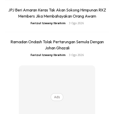
JPJ Beri Amaran Keras Tak Akan Sokong Himpunan RXZ
Members Jika Membahayakan Orang Awam
Farizul Izwany Ibrahim
-
3 Ogo 2026
Ads
Ramadan Ondash Tolak Pertarungan Semula Dengan
Johan Ghazali
Farizul Izwany Ibrahim
-
3 Ogo 2026
Siap dengan jawapan
Sediakan payung sebelum hujan. Jadi sebelum dia
‘menembak’ anda dengan pelbagai soalan yang
menimbulkan kemarahannya, anda perlu bersedia dengan
Ads
segala jawapan sesuai. Ingat, jangan beri banyak beri
sahaja sebaliknya berilah jawapan rasional dengan yakin.