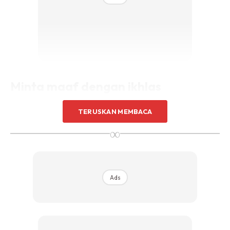
Minta maaf dengan ikhlas
TERUSKAN MEMBACA
Ya, ikhlas itu bukanlah kita dapat ukur. Tapi gerak badan,
gaya bahasa dan nada suara mampu mencerminkan sejauh
∞
mana anda meminta maaf. Anda mungkin jenis susah nak
minta maaf apatah lagi jika rasa apa yang anda buat tak
salah. Walau apa pun, minta maaf dengan ikhlas, bukan
Ads
dengan nada sinikal.
Jangan ikut emosi