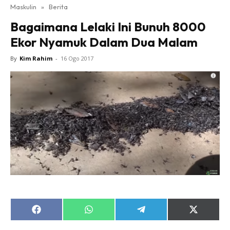
Maskulin
»
Berita
Bagaimana Lelaki Ini Bunuh 8000
Ekor Nyamuk Dalam Dua Malam
By
Kim Rahim
-
16 Ogo 2017
Share
Share
Share
Share
on
on
on
on
Facebook
WhatsApp
Telegram
X