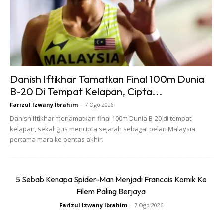
Anda mungkin berminat dengan
Danish Iftikhar Tamatkan Final 100m Dunia
B-20 Di Tempat Kelapan, Cipta...
Farizul Izwany Ibrahim
-
7 Ogo 2026
Danish Iftikhar menamatkan final 100m Dunia B-20 di tempat
kelapan, sekali gus mencipta sejarah sebagai pelari Malaysia
SHOPEE MY
SHOPEE MY
pertama mara ke pentas akhir.
CENDAWAN RANGUP BY
[500g – 1kg] Frozen Halal
HERO CHEF
Dimsum / Dimsum Sejuk
B...
RM14.6
RM24
RM14.6
RM49
5 Sebab Kenapa Spider-Man Menjadi Francais Komik Ke
Filem Paling Berjaya
Buy Now
Buy Now
Farizul Izwany Ibrahim
-
7 Ogo 2026