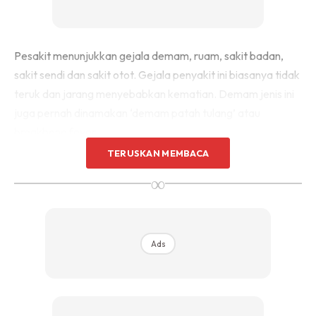
Pesakit menunjukkan gejala demam, ruam, sakit badan,
sakit sendi dan sakit otot. Gejala penyakit ini biasanya tidak
teruk dan jarang menyebabkan kematian. Demam jenis ini
juga pernah dinamakan ‘demam patah tulang’ atau
breakbone fever.
TERUSKAN MEMBACA
ii) Demam denggi berdarah.
∞
Ads
Ads