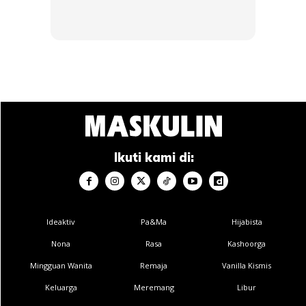
Ikuti kami di:
Dapatkan cerita, perkongsian dan info menarik. Free jer!
Ideaktiv
Pa&Ma
Hijabista
Nona
Rasa
Kashoorga
Mingguan Wanita
Remaja
Vanilla Kismis
Dengan ini saya bersetuju dengan
Terma Penggunaan
dan
Polisi
Keluarga
Meremang
Libur
Privasi