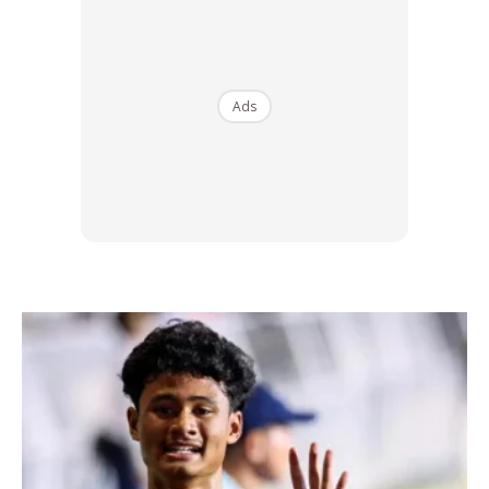
Ads
Biasanya terjadi di kalangan kanak-kanak terutama dalam
lingkungan umur 2-13 tahun. Pada tahap awal (selama 2-4
hari) gejala yang dihidapi adalah sama seperti demam
denggi klasikal dan diikuti oleh tahap yang lebih teruk
dengan gejala seperti tekanan darah rendah, ruam dan
bintik-bintik merah di badan, perdarahan gusi, berak
berdarah (najis berwarna hitam) disertai dengan sawan dan
tidak sedar diri. Ia sering menyebabkan kematian jika
rawatan tidak diberikan dengan segera. Ia juga dipanggil
sebagai ‘demam berdarah Filipina’.
Jom kita pelajari, bagaimana lelaki ini berjaya
menghapuskan 8000 ekor nyamuk dalam masa 2 hari.