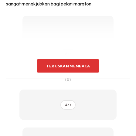
sangat menakjubkan bagi pelari maraton.
Ads
TERUSKAN MEMBACA
∞
Mencatatkan masa 2 jam 58.33 minit, Arjen Robben turut
Ads
berkongsi bagaimana latihan jitu yang dilakukan olehnya
membuatkan catatan tersebut menjadi realiti.