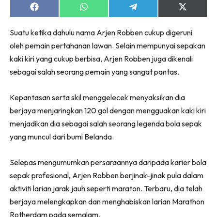
Share
Share
Share
Share
on
on
on
on
Facebook
WhatsApp
Telegram
X
Suatu ketika dahulu nama Arjen Robben cukup digeruni
(Twitter)
oleh pemain pertahanan lawan. Selain mempunyai sepakan
kaki kiri yang cukup berbisa, Arjen Robben juga dikenali
sebagai salah seorang pemain yang sangat pantas.
Kepantasan serta skil menggelecek menyaksikan dia
berjaya menjaringkan 120 gol dengan mengguakan kaki kiri
menjadikan dia sebagai salah seorang legenda bola sepak
yang muncul dari bumi Belanda.
Selepas mengumumkan persaraannya daripada karier bola
sepak profesional, Arjen Robben berjinak-jinak pula dalam
aktiviti larian jarak jauh seperti maraton. Terbaru, dia telah
berjaya melengkapkan dan menghabiskan larian Marathon
Rotherdam pada semalam.