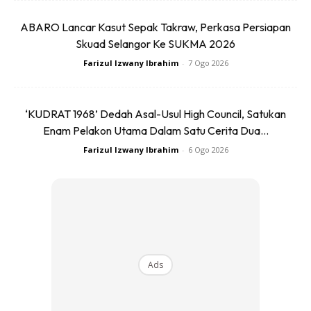
13:40 minit.
ABARO Lancar Kasut Sepak Takraw, Perkasa Persiapan
Skuad Selangor Ke SUKMA 2026
Farizul Izwany Ibrahim
-
7 Ogo 2026
‘KUDRAT 1968’ Dedah Asal-Usul High Council, Satukan
Ads
Enam Pelakon Utama Dalam Satu Cerita Dua...
Farizul Izwany Ibrahim
-
6 Ogo 2026
“Saya bukan lagi atlet terbaik, tetapi saya boleh katakan –
saya fikir ia sesuatu yang luar boasa jika mampu berlari
Ads
maraton dalam masa kurang dari tiga jam,” jelas Arjen
Robben.