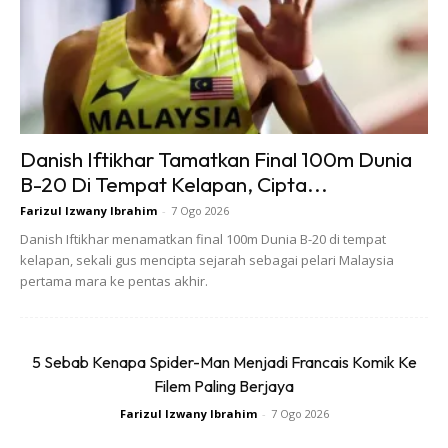
Danish Iftikhar Tamatkan Final 100m Dunia
B-20 Di Tempat Kelapan, Cipta...
Farizul Izwany Ibrahim
-
7 Ogo 2026
Danish Iftikhar menamatkan final 100m Dunia B-20 di tempat
kelapan, sekali gus mencipta sejarah sebagai pelari Malaysia
pertama mara ke pentas akhir.
Perlumbaan tersebut dimenangi oleh pelari bernama Bashir
Abdi dari Belgium dengan masa 2:03:47 jam.
5 Sebab Kenapa Spider-Man Menjadi Francais Komik Ke
Arjen Robben telah pun mencuba untuk melengkapkan
Filem Paling Berjaya
maraton yang sama di bawah tiga jam tahun lepas, tetapi
Farizul Izwany Ibrahim
-
7 Ogo 2026
tidak berjaya selepas selepas mencatatkan masa 3 jam