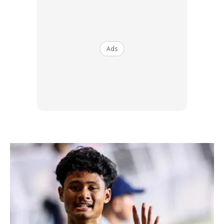
“Saya benar-benar letih, tetapi saya berjaya
melakukannya,” kata Robben kepada penyiar NOS selepas
menamatkan perlumbaan sejauh 42.195 kilometer.
Ads
“Bagi pelari pecut seperti saya, jarak sebegitu memang
cukup jauh. Tetapi saya seorang yang suka dengan sukan
dan sahut cabaran.”
Ads