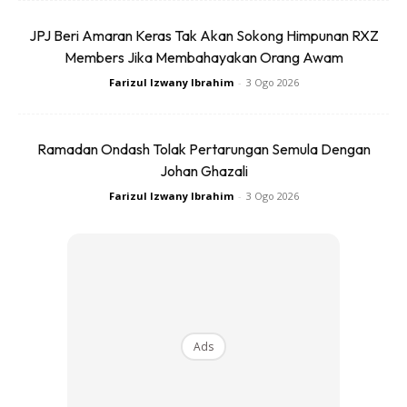
JPJ Beri Amaran Keras Tak Akan Sokong Himpunan RXZ
Members Jika Membahayakan Orang Awam
Farizul Izwany Ibrahim
-
3 Ogo 2026
Ramadan Ondash Tolak Pertarungan Semula Dengan
Johan Ghazali
Farizul Izwany Ibrahim
-
3 Ogo 2026
Foto: Sinar Harian
BOLEH DIPAKAI LAMA
Ads
Jadilah pengguna yang bijak! Sebagai lelaki, anda carilah
baju raya yang boleh dipakai berulang kali selepas itu. Jadi
carilah yang mempunyai kualiti serta material yang tahan