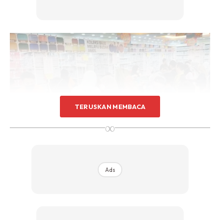
TERUSKAN MEMBACA
∞
Ads
Foto: Sinar Harian
Namun terdapat beberapa perkara yang perlu anda tahu
sebelum melakukannya.