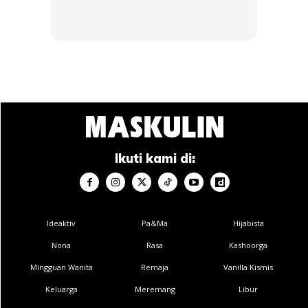
lama. Dari segi corak dan reka bentuk pula pilih yang
bersifat ‘timeless’, sesuai dipakai sepanjang masa.
Anda mungkin berminat dengan
Ikuti kami di:
SHOPEE MY
SHOPEE MY
Ideaktiv
Pa&Ma
Hijabista
CENDAWAN RANGUP BY
[500g – 1kg] Frozen Halal
Nona
Rasa
Kashoorga
HERO CHEF
Dimsum / Dimsum Sejuk
B...
Mingguan Wanita
Remaja
Vanilla Kismis
RM14.6
RM24
RM14.6
RM49
Keluarga
Meremang
Libur
Buy Now
Buy Now