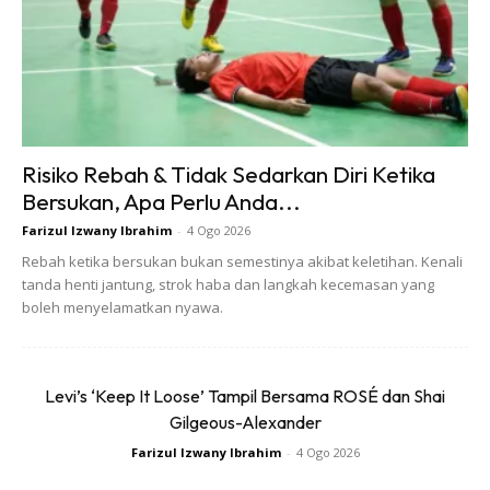
Ads
Risiko Rebah & Tidak Sedarkan Diri Ketika
Bersukan, Apa Perlu Anda...
DISKAUN HEBAT
Farizul Izwany Ibrahim
-
4 Ogo 2026
Rebah ketika bersukan bukan semestinya akibat keletihan. Kenali
Buat anda khususnya balik pada malam raya inilah peluang
tanda henti jantung, strok haba dan langkah kecemasan yang
tidak harus dilepaskan. Diskaun hebat memang sentiasa
boleh menyelamatkan nyawa.
ditawarkan pada malam raya. Pergi sahaja ke Jalan TAR
atau mana-mana uptown pada malam raya. Bila ramai
penjual nak habiskan stok pada malam sebelum raya tu jadi,
Levi’s ‘Keep It Loose’ Tampil Bersama ROSÉ dan Shai
mereka juga akan beri tawaran seperti beli satu percuma
Gilgeous-Alexander
satu!
Farizul Izwany Ibrahim
-
4 Ogo 2026