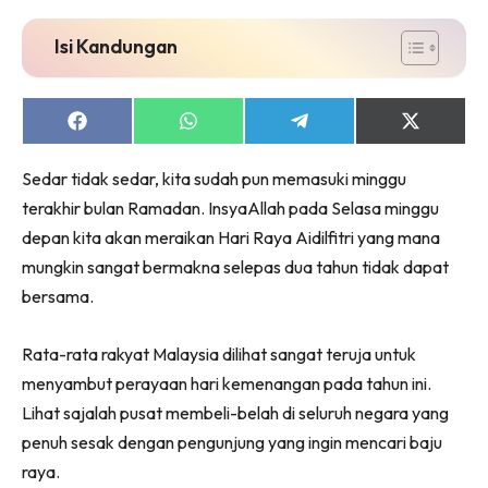
Isi Kandungan
Share
Share
Share
Share
on
on
on
on
Facebook
WhatsApp
Telegram
X
Sedar tidak sedar, kita sudah pun memasuki minggu
(Twitter)
terakhir bulan Ramadan. InsyaAllah pada Selasa minggu
depan kita akan meraikan Hari Raya Aidilfitri yang mana
mungkin sangat bermakna selepas dua tahun tidak dapat
bersama.
Rata-rata rakyat Malaysia dilihat sangat teruja untuk
menyambut perayaan hari kemenangan pada tahun ini.
Lihat sajalah pusat membeli-belah di seluruh negara yang
penuh sesak dengan pengunjung yang ingin mencari baju
raya.