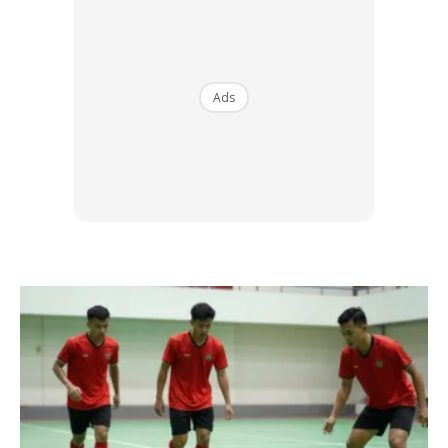
Jom ikuti perkongsian MASKULIN kali ini!
KHIDMAT RIDER
Ads
Mungkin pembelian saat akhir dengan menggunakan
penghantaran pos tidak sesuai. Iyalah, risau tidak sempat
sampai pula nanti. Namun, ada banyak peniaga yang
berniaga di atas talian menyediakan khidmat secara cash
on delivery. Atau order yang dibayar dihantar
menggunakan khidmat rider seperti Grab, Lalamove dan
sebagainya. Lebih mudah dan tidak perlu bersesak-sesak!