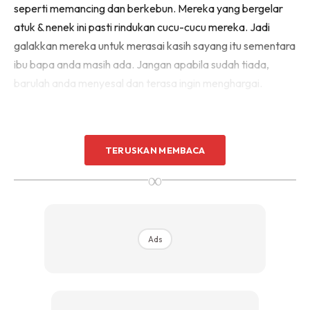
seperti memancing dan berkebun. Mereka yang bergelar
atuk & nenek ini pasti rindukan cucu-cucu mereka. Jadi
galakkan mereka untuk merasai kasih sayang itu sementara
ibu bapa anda masih ada. Jangan apabila sudah tiada,
barulah anda menyesal dan terasa ingin menghargai.
TERUSKAN MEMBACA
∞
Ads
Ads