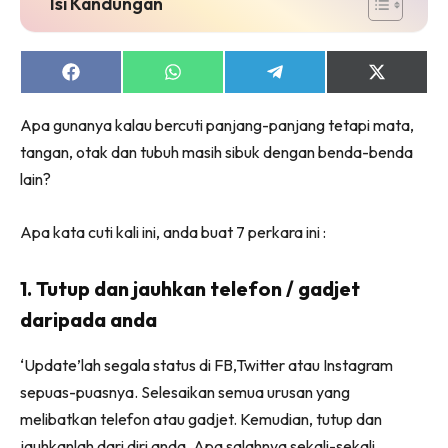
Isi Kandungan
Share
Share
Share
Share
on
on
on
on
Facebook
WhatsApp
Telegram
X
Apa gunanya kalau bercuti panjang-panjang tetapi mata,
(Twitter)
tangan, otak dan tubuh masih sibuk dengan benda-benda
lain?
Apa kata cuti kali ini, anda buat 7 perkara ini :
1. Tutup dan jauhkan telefon / gadjet
daripada anda
‘Update’lah segala status di FB,Twitter atau Instagram
sepuas-puasnya. Selesaikan semua urusan yang
melibatkan telefon atau gadjet. Kemudian, tutup dan
jauhkanlah dari diri anda. Apa salahnya sekali-sekali