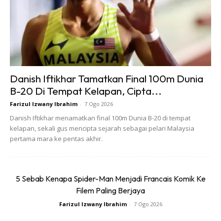
Ads
Danish Iftikhar Tamatkan Final 100m Dunia
B-20 Di Tempat Kelapan, Cipta...
Farizul Izwany Ibrahim
-
7 Ogo 2026
5. Lihat keperluan orang tua
Danish Iftikhar menamatkan final 100m Dunia B-20 di tempat
kelapan, sekali gus mencipta sejarah sebagai pelari Malaysia
Alang-alang balik kampungkan.. perhatikanlah bekalan
pertama mara ke pentas akhir.
makanan seperti beras, milo, susu, daging, ayam dan
sebagainya. Masih cukupkah atau sudah habis. Rajin-rajin
tengok lampu mereka, kipas mereka. Kalau rosak dan
5 Sebab Kenapa Spider-Man Menjadi Francais Komik Ke
kotor, ambil peluang untuk baiki dan bersihkan. Tak salah
Filem Paling Berjaya
berbakti kepada ibu bapa biarpun anda menjawat
Farizul Izwany Ibrahim
-
7 Ogo 2026
antara jawatan paling tinggi dalam Malaysia sekali pun!