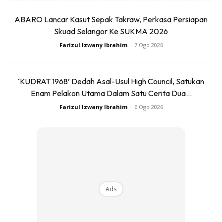
6. Kerap bersembang
ABARO Lancar Kasut Sepak Takraw, Perkasa Persiapan
Skuad Selangor Ke SUKMA 2026
Farizul Izwany Ibrahim
-
7 Ogo 2026
‘KUDRAT 1968’ Dedah Asal-Usul High Council, Satukan
Enam Pelakon Utama Dalam Satu Cerita Dua...
Farizul Izwany Ibrahim
-
6 Ogo 2026
Ads