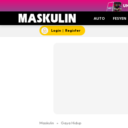
AUTO
FESYEN
Login
|
Register
Maskulin
»
Gaya Hidup