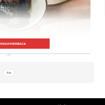
USKAN MEMBACA
∞
Ads
api ia buah yang barakah.
ika berbuka puasa atau ketika betul-betul lapar. Ia