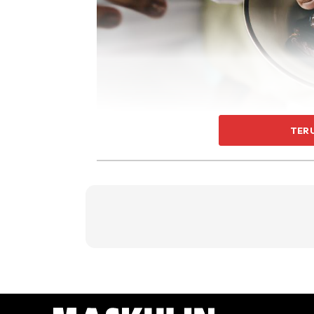
TER
Food photo created by rawpixel.com – www.freepik.com
Kurma memang mempunyai GI yang tinggi. Tet
1. Makan dengan cara tersendiri, terutama ket
memberikan tenaga.