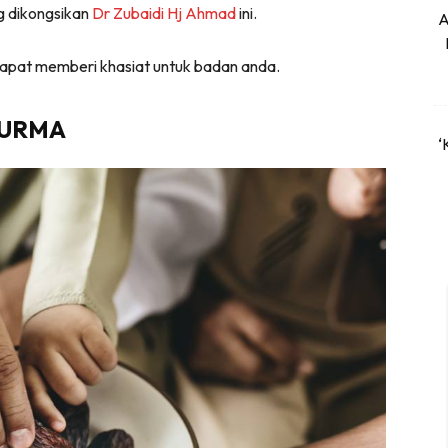
g dikongsikan
Dr Zubaidi Hj Ahmad
ini.
A
apat memberi khasiat untuk badan anda.
KURMA
‘