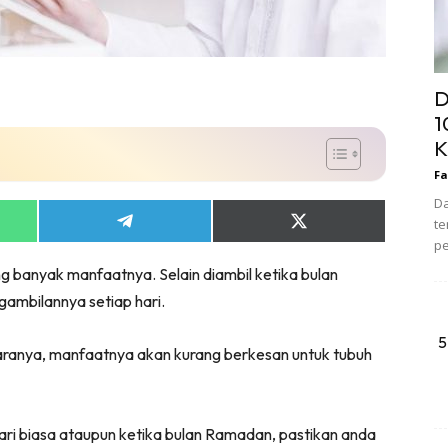
D
1
K
Fa
Da
te
Share
Share
on
on
pe
App
Telegram
X
banyak manfaatnya. Selain diambil ketika bulan
(Twitter)
ambilannya setiap hari.
5
aranya, manfaatnya akan kurang berkesan untuk tubuh
i biasa ataupun ketika bulan Ramadan, pastikan anda