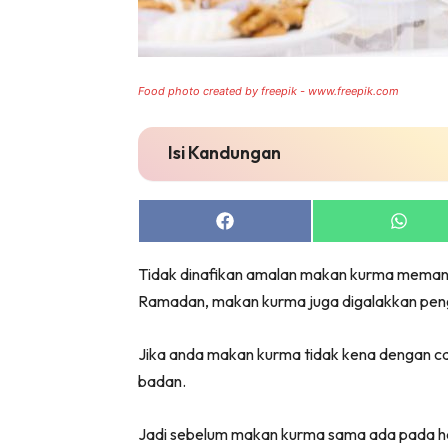
Food photo created by freepik - www.freepik.com
Isi Kandungan
Share
Share
on
on
Facebook
Whats
Tidak dinafikan amalan makan kurma memang 
Ramadan, makan kurma juga digalakkan peng
Jika anda makan kurma tidak kena dengan c
badan.
Jadi sebelum makan kurma sama ada pada har