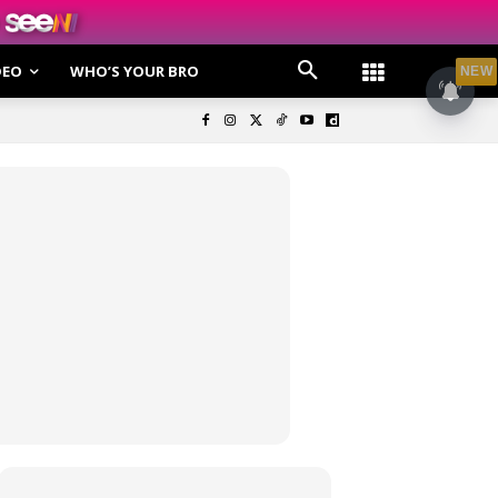
DEO
WHO’S YOUR BRO
NEW
olisi Privasi