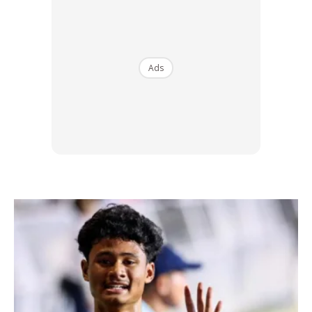
Man photo created by wavebreakmedia_micro – www.freepik.com
“Gagal mematuhi papan tanda lalu lintas yang melarang
Ads
berbasikal di lebuh raya boleh menyebabkan individu itu
dikenakan tindakan mengikut Seksyen 79(2) akta sama,
manakala Seksyen 112(3) pula membolehkan basikal disita
jika melakukan mana-mana kesalahan berbasikal,” katanya
lagi.
Mengulas isu kumpulan berbasikal di atas lebuh raya
kembali panas di media sosial memaparkan gelagat
mereka menunggang basikal hingga membahayakan diri
dan pengguna jalan raya lain.