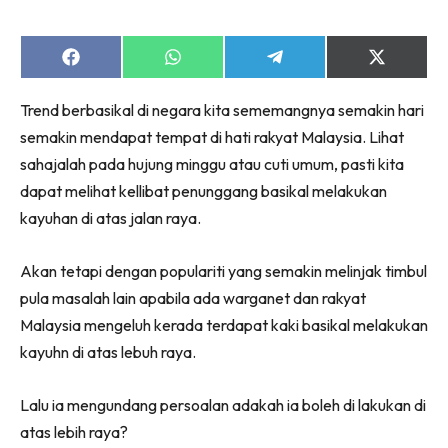
Share
Share
Share
Share
on
on
on
on
Facebook
WhatsApp
Telegram
X
Trend berbasikal di negara kita sememangnya semakin hari
(Twitter)
semakin mendapat tempat di hati rakyat Malaysia. Lihat
sahajalah pada hujung minggu atau cuti umum, pasti kita
dapat melihat kellibat penunggang basikal melakukan
kayuhan di atas jalan raya.
Akan tetapi dengan populariti yang semakin melinjak timbul
pula masalah lain apabila ada warganet dan rakyat
Malaysia mengeluh kerada terdapat kaki basikal melakukan
kayuhn di atas lebuh raya.
Lalu ia mengundang persoalan adakah ia boleh di lakukan di
atas lebih raya?