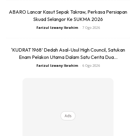
keselamatan serta menunggang secara berkumpulan iaitu
tidak berada dalam satu deretan.
ABARO Lancar Kasut Sepak Takraw, Perkasa Persiapan
Skuad Selangor Ke SUKMA 2026
Farizul Izwany Ibrahim
-
7 Ogo 2026
‘KUDRAT 1968’ Dedah Asal-Usul High Council, Satukan
Enam Pelakon Utama Dalam Satu Cerita Dua...
Ads
Farizul Izwany Ibrahim
-
6 Ogo 2026
“JSPT setakat hari ini hanya mengambil tindakan advokasi
Ads
terhadap penunggang basikal yang berkayuh secara
berkelompok di jalan raya. Pihak polis tidak menghalang
aktiviti berbasikal namun harus mematuhi aspek