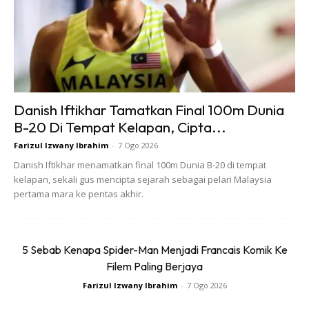
Ads
Danish Iftikhar Tamatkan Final 100m Dunia
B-20 Di Tempat Kelapan, Cipta...
Farizul Izwany Ibrahim
-
7 Ogo 2026
Tambahnya lagi, penunggang basikal yang didapati tidak
Danish Iftikhar menamatkan final 100m Dunia B-20 di tempat
kelapan, sekali gus mencipta sejarah sebagai pelari Malaysia
memasang lampu depan dan belakang pada basikal juga
pertama mara ke pentas akhir.
boleh dikenakan tindakan mengikut Kaedah 35 Kaedah-
Kaedah Lalu Lintas Jalan 1959 iaitu denda maksimum
RM2,000 atau penjara sehingga enam bulan.
5 Sebab Kenapa Spider-Man Menjadi Francais Komik Ke
Filem Paling Berjaya
Kaedah 42 yang membawa hukuman sama boleh
Farizul Izwany Ibrahim
-
7 Ogo 2026
dikenakan jika basikal tiada brek dan loceng sebagai ciri