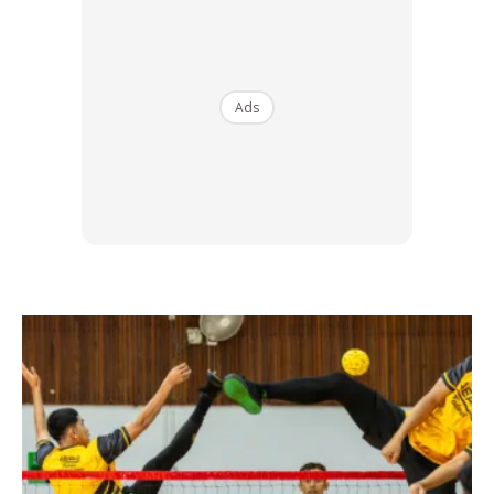
2. Daripada Abu Hurairah RA berkata bahawa Nabi SAW
Ads
bersabda:
ثَلَاثَةٌ لَا تُرَدُّ دَعْوَتُهُمْ: الْإِمَامُ الْعَادِلُ، وَالصَّائِمُ حَتَّى يُفْطِرَ، وَدَعْوَةُ
الْمَظْلُومِ
Maksudnya:
“Tiga golongan doa mereka tidak akan
ditolak: Imam yang adil, orang yang berpuasa sehingga dia
berbuka dan doa orang yang dizalimi”.
[Riwayat Ibn Majah (1752)][Syeikh Syuaib al-Arna’outh
mengatakan hadith ini adalah hasan]
3. Daripada Abdullah bin ‘Amr RA berkata bahawa beliau
mendengar Nabi SAW bersabda: