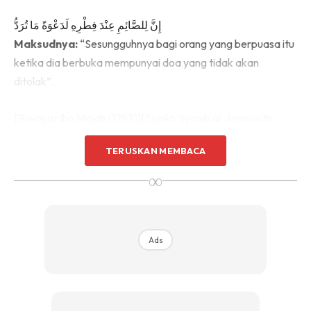
إِنَّ لِلصَّائِمِ عِنْدَ فِطْرِهِ لَدَعْوَةً مَا تُرَدُّ
Maksudnya:
“Sesungguhnya bagi orang yang berpuasa itu
ketika dia berbuka mempunyai doa yang tidak akan
ditolak”.
[Riwayat Ibn Majah (1753)][Syeikh Syuaib al-Arna’outh
mengatakan sanad hadith ini adalah hasan]
TERUSKAN MEMBACA
∞
Ads
Ads