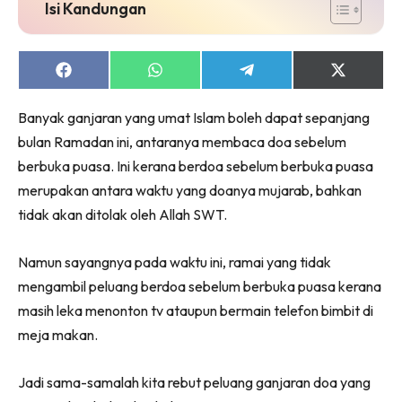
Isi Kandungan
Share
Share
Share
Share
on
on
on
on
Facebook
WhatsApp
Telegram
X
Banyak ganjaran yang umat Islam boleh dapat sepanjang
(Twitter)
bulan Ramadan ini, antaranya membaca doa sebelum
berbuka puasa. Ini kerana berdoa sebelum berbuka puasa
merupakan antara waktu yang doanya mujarab, bahkan
tidak akan ditolak oleh Allah SWT.
Namun sayangnya pada waktu ini, ramai yang tidak
mengambil peluang berdoa sebelum berbuka puasa kerana
masih leka menonton tv ataupun bermain telefon bimbit di
meja makan.
Jadi sama-samalah kita rebut peluang ganjaran doa yang