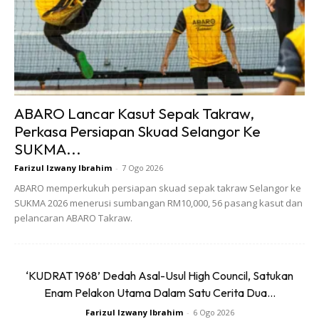
Ads
ABARO Lancar Kasut Sepak Takraw,
Perkasa Persiapan Skuad Selangor Ke
SUKMA...
Farizul Izwany Ibrahim
-
7 Ogo 2026
ABARO memperkukuh persiapan skuad sepak takraw Selangor ke
SUKMA 2026 menerusi sumbangan RM10,000, 56 pasang kasut dan
لِلصَّائِمِ عِنْدَ إِفْطَارِهِ دَعْوَةٌ مُسْتَجَابَةٌ
pelancaran ABARO Takraw.
Maksudnya:
“Bagi orang yang berpuasa ketika dia
berbuka doa yang mustajab”. [Lihat: Musnad Abi Daud al-
‘KUDRAT 1968’ Dedah Asal-Usul High Council, Satukan
Thoyalisi (2376)]
Enam Pelakon Utama Dalam Satu Cerita Dua...
Melihat kepada hadith-hadith di atas, kita mengetahui
Farizul Izwany Ibrahim
-
6 Ogo 2026