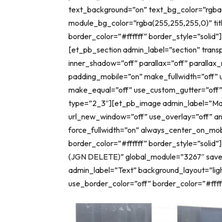
text_background=”on” text_bg_color=”rgba
module_bg_color=”rgba(255,255,255,0)” tit
border_color=”#ffffff” border_style=”solid”]
[et_pb_section admin_label=”section” tran
inner_shadow=”off” parallax=”off” paralla
padding_mobile=”on” make_fullwidth=”off” 
make_equal=”off” use_custom_gutter=”off
type=”2_3″][et_pb_image admin_label=”Mai
url_new_window=”off” use_overlay=”off” anim
force_fullwidth=”on” always_center_on_mob
border_color=”#ffffff” border_style=”soli
(JGN DELETE)” global_module=”3267″ save
admin_label=”Text” background_layout=”light
use_border_color=”off” border_color=”#fffff