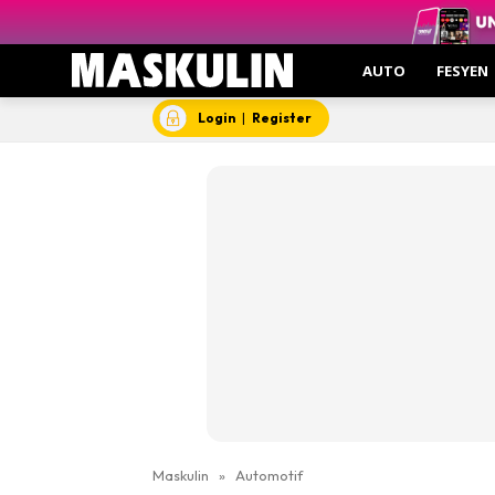
AUTO
FESYEN
Login
|
Register
Maskulin
»
Automotif