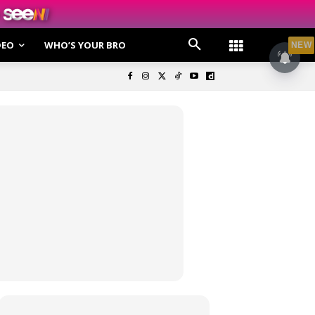
DEO
WHO’S YOUR BRO
NEW
olisi Privasi