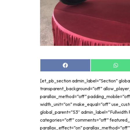
Share
Share
on
on
Facebook
Whats
[et_pb_section admin_label=”Section” globa
transparent_background=”off” allow_player
parallax_method=”off” padding_mobile=”off
width_unit=”on” make_equal=”off” use_cust
global_parent=”53″ admin_label=”Fullwidth P
categories=”off” comments=”off” feature
parallax_effect=”on” parallax_method=”off”