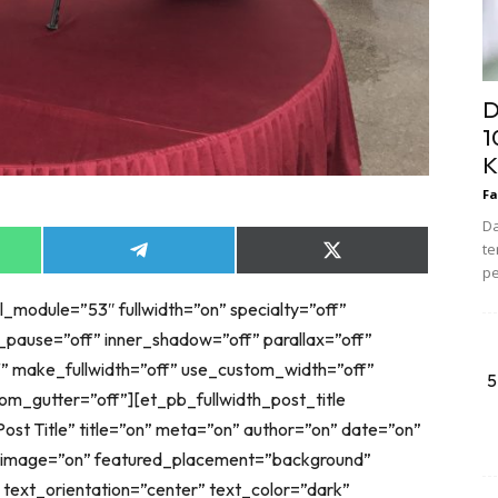
D
1
K
Fa
Da
te
Share
Share
pe
on
on
App
Telegram
X
l_module=”53″ fullwidth=”on” specialty=”off”
(Twitter)
_pause=”off” inner_shadow=”off” parallax=”off”
” make_fullwidth=”off” use_custom_width=”off”
5
om_gutter=”off”][et_pb_fullwidth_post_title
ost Title” title=”on” meta=”on” author=”on” date=”on”
d_image=”on” featured_placement=”background”
 text_orientation=”center” text_color=”dark”