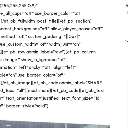
(255,255,255,0.9)”
A
le_all_caps=”off” use_border_color=”off”
 [/et_pb_fullwidth_post_title][/et_pb_section]
sparent_background=”off” allow_player_pause=”off”
x_method=”off” custom_padding=”||0px|”
‘
use_custom_width=”off” width_unit=”on”
”][et_pb_row admin_label=”row”][et_pb_column
n Image ” show_in_lightbox=”off”
ation=”left” sticky=”off” align=”left”
ile=”on” use_border_color=”off”
d”] [/et_pb_image][et_pb_code admin_label=”SHARE
d_tabs=”all”][mashshare][/et_pb_code][et_pb_text
” text_orientation=”justified” text_font_size=”16″
f” border_style=”solid”]