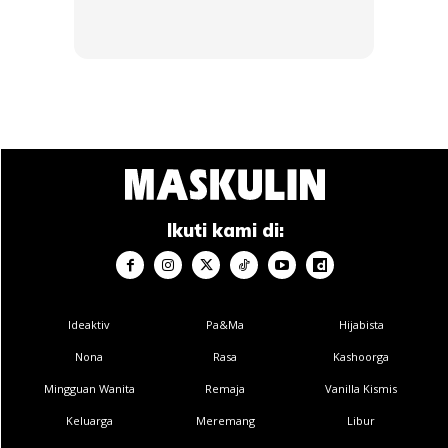
Langgan Sekarang
Gentleman semua dah baca MASKULIN?
Download dekat
je senang
KLIK DI SEENI
Ikuti kami di:
∞
Ideaktiv
Pa&Ma
Hijabista
Nona
Rasa
Kashoorga
Mandul: 4 Punca Lelaki Tidak Subur,
Mingguan Wanita
Remaja
Vanilla Kismis
Perlu Tahu & Periksa Kesihatan Diri
Keluarga
Meremang
Libur