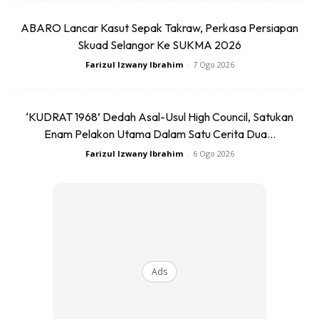
B...
RM14.6
RM24
RM14.6
RM49
ABARO Lancar Kasut Sepak Takraw, Perkasa Persiapan
Skuad Selangor Ke SUKMA 2026
Buy Now
Buy Now
Farizul Izwany Ibrahim
-
7 Ogo 2026
1
/
5
❮
❯
‘KUDRAT 1968’ Dedah Asal-Usul High Council, Satukan
Enam Pelakon Utama Dalam Satu Cerita Dua...
Farizul Izwany Ibrahim
-
6 Ogo 2026
Dapatkan cerita, perkongsian dan info menarik. Free jer!
Ads
Dengan ini saya bersetuju dengan
Terma Penggunaan
dan
Polisi
Privasi