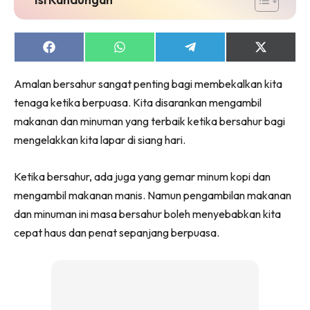
Share
Share
Share
Share
on
on
on
on
Facebook
WhatsApp
Telegram
X
Amalan bersahur sangat penting bagi membekalkan kita
(Twitter)
tenaga ketika berpuasa. Kita disarankan mengambil
makanan dan minuman yang terbaik ketika bersahur bagi
mengelakkan kita lapar di siang hari.
Ketika bersahur, ada juga yang gemar minum kopi dan
mengambil makanan manis. Namun pengambilan makanan
dan minuman ini masa bersahur boleh menyebabkan kita
cepat haus dan penat sepanjang berpuasa.