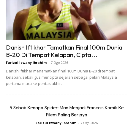
Danish Iftikhar Tamatkan Final 100m Dunia
Anda mungkin berminat dengan
B-20 Di Tempat Kelapan, Cipta...
Farizul Izwany Ibrahim
-
7 Ogo 2026
Danish Iftikhar menamatkan final 100m Dunia B-20 di tempat
kelapan, sekali gus mencipta sejarah sebagai pelari Malaysia
pertama mara ke pentas akhir.
5 Sebab Kenapa Spider-Man Menjadi Francais Komik Ke
Filem Paling Berjaya
SHOPEE MY
SHOPEE MY
Farizul Izwany Ibrahim
-
7 Ogo 2026
CENDAWAN RANGUP BY
[500g – 1kg] Frozen Halal
HERO CHEF
Dimsum / Dimsum Sejuk