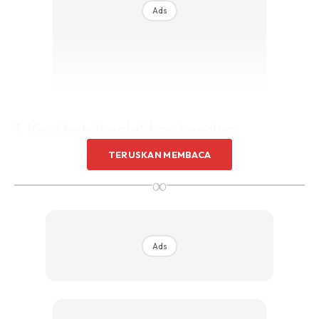
Ads
1. Kopi boleh galakkan kencing
TERUSKAN MEMBACA
∞
Ads