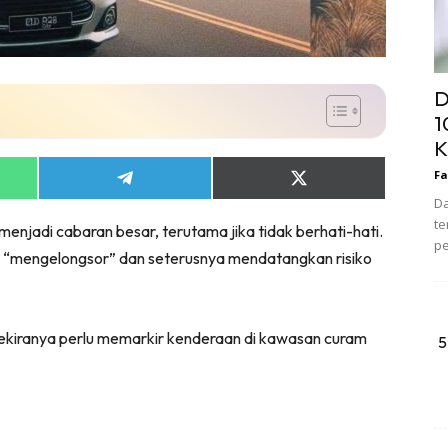
D
1
K
Fa
Share
Share
on
on
Da
App
Telegram
X
te
menjadi cabaran besar, terutama jika tidak berhati-hati.
(Twitter)
pe
 “mengelongsor” dan seterusnya mendatangkan risiko
sekiranya perlu memarkir kenderaan di kawasan curam
5