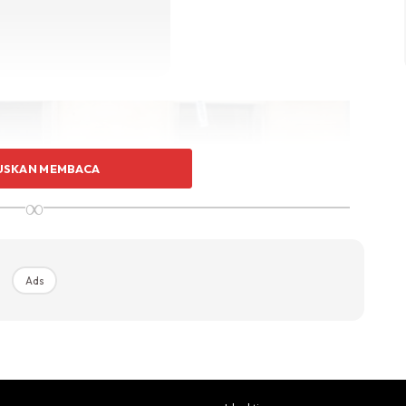
USKAN MEMBACA
∞
Ads