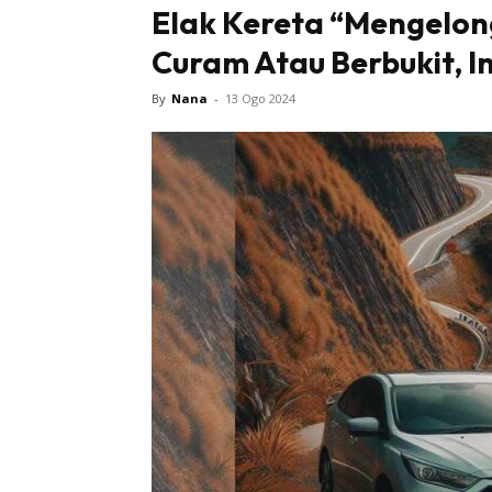
Elak Kereta “Mengelon
Curam Atau Berbukit, In
By
Nana
-
13 Ogo 2024