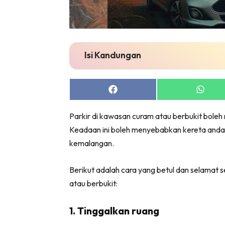
Isi Kandungan
Share
Share
on
on
Facebook
Whats
Parkir di kawasan curam atau berbukit boleh 
Keadaan ini boleh menyebabkan kereta anda
kemalangan.
Berikut adalah cara yang betul dan selamat 
atau berbukit:
1. Tinggalkan ruang