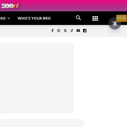
DEO
WHO’S YOUR BRO
NEW
olisi Privasi