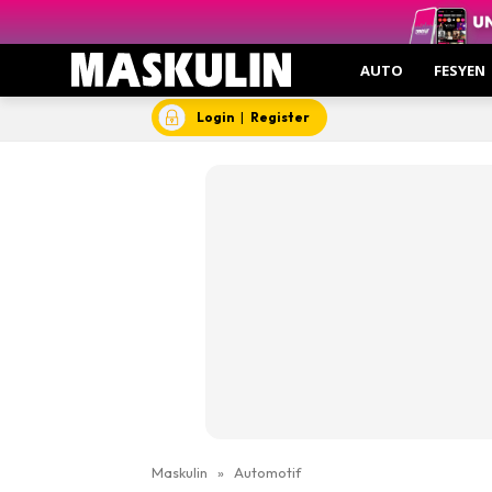
AUTO
FESYEN
Login
|
Register
Maskulin
»
Automotif