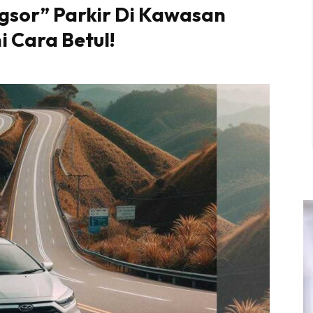
gsor” Parkir Di Kawasan
i Cara Betul!