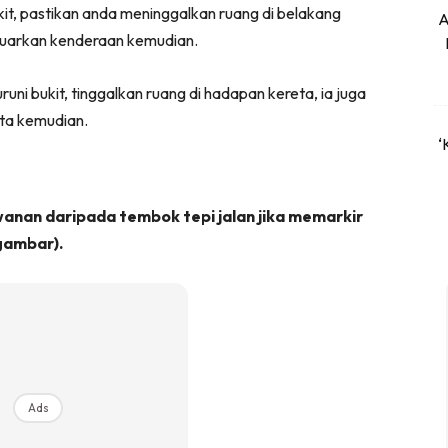
it, pastikan anda meninggalkan ruang di belakang
A
luarkan kenderaan kemudian.
i bukit, tinggalkan ruang di hadapan kereta, ia juga
ta kemudian.
‘
anan daripada tembok tepi jalan jika memarkir
gambar).
Ads