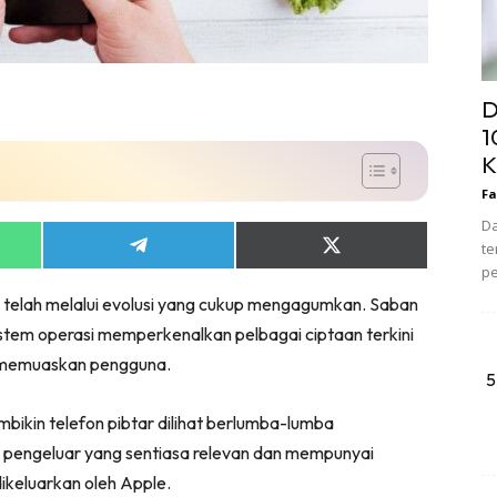
D
1
K
Fa
Da
te
Share
Share
on
on
pe
App
Telegram
X
 telah melalui evolusi yang cukup mengagumkan. Saban
(Twitter)
istem operasi memperkenalkan pelbagai ciptaan terkini
memuaskan pengguna.
5
ikin telefon pibtar dilihat berlumba-lumba
tu pengeluar yang sentiasa relevan dan mempunyai
ikeluarkan oleh Apple.