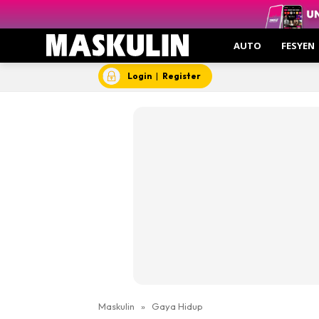
AUTO
FESYEN
Login
|
Register
Maskulin
»
Gaya Hidup