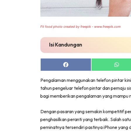
Fit food photo created by freepik - www.freepik.com
Isi Kandungan
Share
Share
on
on
Facebook
Whats
Pengalaman menggunakan telefon pintar kini
tahun pengeluar telefon pintar dan pemaju s
bagi memberikan pengalaman yang mampu 
Dengan pasaran yang semakin kompetitif pemb
penghasilkan peranti yang terbaik. Salah sa
peminatnya tersendiri pastinya iPhone yang d