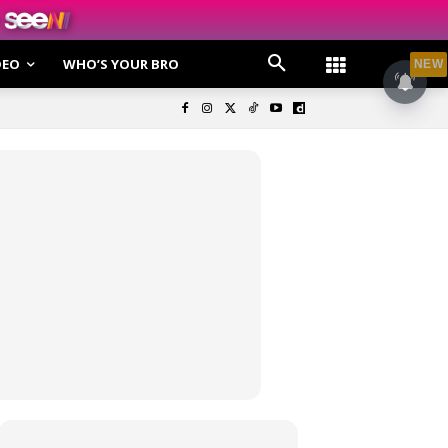
DEO
WHO’S YOUR BRO
NEW
olisi Privasi